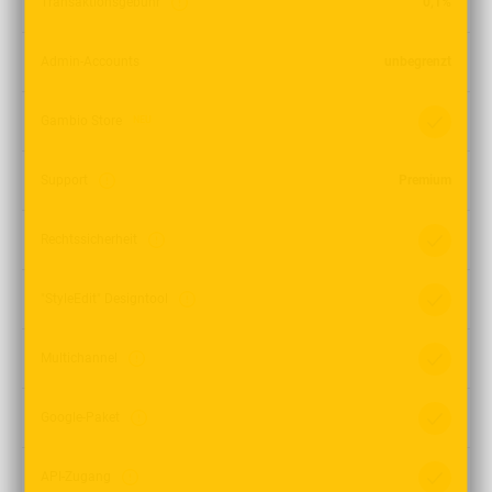
Transaktionsgebühr
0,1%
Admin-Accounts
unbegrenzt
Gambio Store
NEU
Support
Premium
Rechtssicherheit
"StyleEdit" Designtool
Multichannel
Google-Paket
API-Zugang