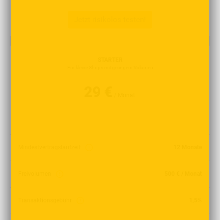
Jetzt risikolos testen!
STARTER
Für kleine Shops mit geringem Volumen
29 €
/ Monat
Mindestvertragslaufzeit
12 Monate
Freivolumen
500 € / Monat
Transaktionsgebühr
1,5%