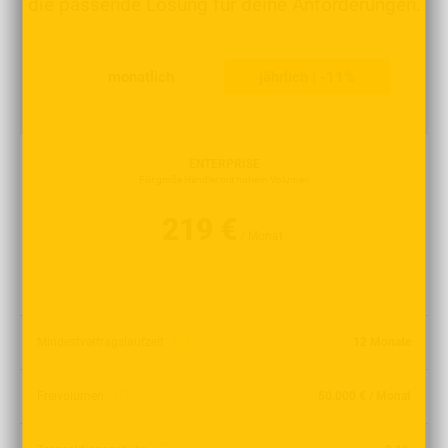
die passende Lösung für deine Anforderungen.
monatlich
jährlich | -11%
ENTERPRISE
Für große Händler mit hohem Volumen
219 €
/ Monat
Mindestvertragslaufzeit
12 Monate
Freivolumen
50.000 € / Monat