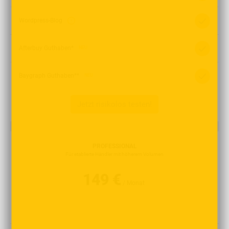
Wordpress-Blog
Afterbuy Guthaben*
NEU
Baygraph Guthaben**
NEU
Jetzt risikolos testen!
PROFESSIONAL
Für etablierte Händler mit höherem Volumen
149 €
/ Monat