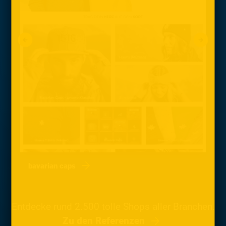
bavarian caps
Entdecke rund 2.500 tolle Shops aller Branchen.
Zu den Referenzen