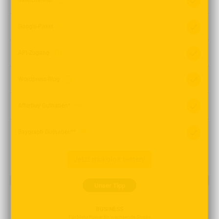
Multichannel
Google-Paket
API-Zugang
Wordpress-Blog
Afterbuy Guthaben*
NEU
Baygraph Guthaben**
NEU
Jetzt risikolos testen!
Unser Tipp
BUSINESS
Für Mehr Power für wachsende Shops