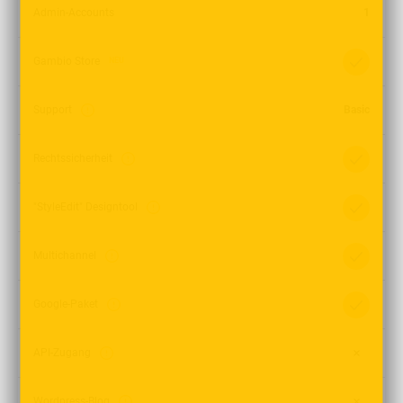
Admin-Accounts
1
Gambio Store
NEU
Support
Basic
Rechtssicherheit
"StyleEdit" Designtool
Multichannel
Google-Paket
API-Zugang
Wordpress-Blog