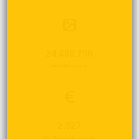
24.488.700
Gelistete Produkte
2.827
Mio Shopumsatz pro Jahr