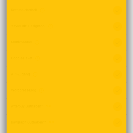
Rechtssicherheit
"StyleEdit" Designtool
Multichannel
Google-Paket
API-Zugang
Wordpress-Blog
Afterbuy Guthaben*
NEU
Baygraph Guthaben**
NEU