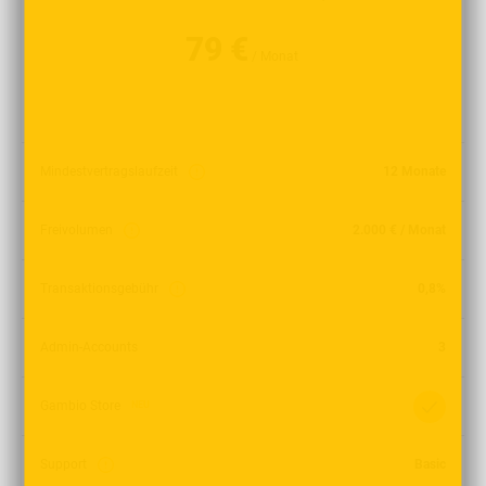
79 €
/ Monat
Mindestvertragslaufzeit
12 Monate
Freivolumen
2.000 € / Monat
Transaktionsgebühr
0,8%
Admin-Accounts
3
Gambio Store
NEU
Support
Basic