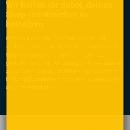
Wir helfen dir dabei, deinen
Shop rechtssicher zu
betreiben.
Gambio ist bereits mehrfach geprüft und
zertifiziert. Wir unterstützen dich dabei, deinen
Shop so rechtssicher wie nur möglich zu
gestalten und dich vor unnötigen Abmahnungen
zu schützen. Sogar individuelle Rechtstexte mit
Haftungsübernahme sind in allen Cloud-Tarifen
optional erhältlich.