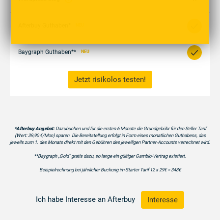
Afterbuy Guthaben*
NEU
Baygraph Guthaben**
NEU
Jetzt risikolos testen!
*Afterbuy Angebot:
Dazubuchen und für die ersten 6 Monate die Grundgebühr für den Seller Tarif
(Wert: 39,90 €/Mon) sparen. Die Bereitstellung erfolgt in Form eines monatlichen Guthabens, das
jeweils zum 1. des Monats direkt mit den Gebühren des jeweiligen Partner-Accounts verrechnet wird.
**Baygraph „Gold“ gratis dazu, so lange ein gültiger Gambio-Vertrag existiert.
Beispielrechnung bei jährlicher Buchung im Starter Tarif 12 x 29€ = 348€
Ich habe Interesse an Afterbuy
Interesse