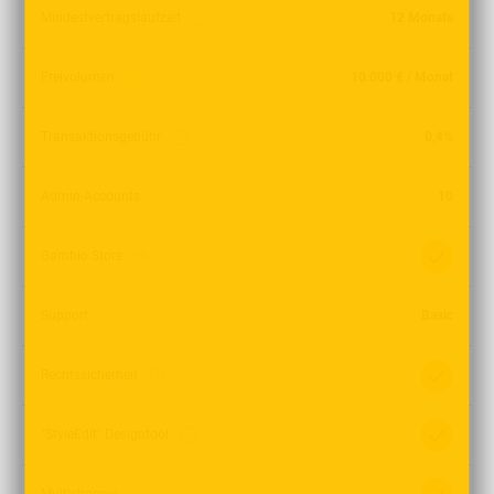
Mindestvertragslaufzeit
12 Monate
Freivolumen
10.000 € / Monat
Transaktionsgebühr
0,4%
Admin-Accounts
10
Gambio Store
NEU
Support
Basic
Rechtssicherheit
"StyleEdit" Designtool