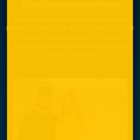
Traditionsunternehmen
An welchem Punkt sich dein Business auch
befindet, wir holen dich dort ab. Mehr als 25.000
Händler:innen sind bereits von Gambio
begeistert. Werde jetzt Teil der vielfältigen
Gambio Community.