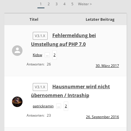
v
1
2
3
4
5
Weiter >
3
.
1
Titel
Letzter Beitrag
.
x
Fehlermeldung bei
V3.1.X
Umstellung auf PHP 7.0
Kidsw
...
2
Antworten:
26
30. März 2017
Hausnummer wird nicht
V3.1.X
übernommen / Intraship
patrickramin
...
2
Antworten:
23
26. September 2016