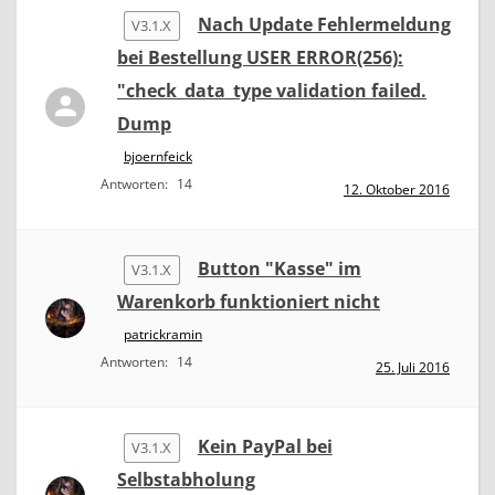
Nach Update Fehlermeldung
V3.1.X
bei Bestellung USER ERROR(256):
"check_data_type validation failed.
Dump
bjoernfeick
Antworten:
14
12. Oktober 2016
Button "Kasse" im
V3.1.X
Warenkorb funktioniert nicht
patrickramin
Antworten:
14
25. Juli 2016
Kein PayPal bei
V3.1.X
Selbstabholung