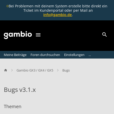
Bei Problemen mit deinem System erstelle bitte direkt ein
Ticket im Kundenportal oder per Mail an
info@gambio.de
.
Meine Beiträge
Foren durchsuchen
Einstellungen
...
Gambio GX3 / GX4 / GX5
Bugs
Bugs v3.1.x
B
u
Themen
g
s