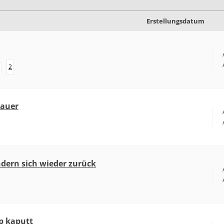
Erstellungsdatum
2
dauer
dern sich wieder zurück
p kaputt