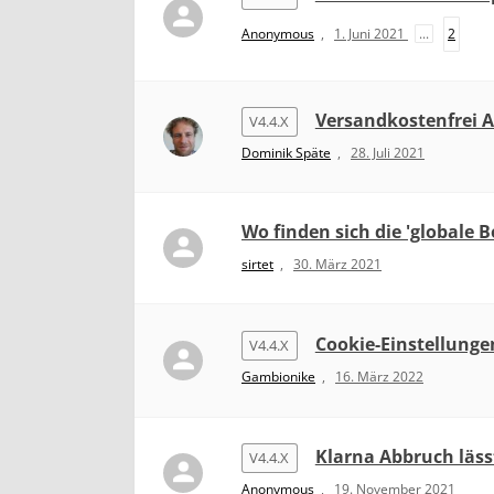
Anonymous
,
1. Juni 2021
...
2
Versandkostenfrei A
V4.4.X
Dominik Späte
,
28. Juli 2021
Wo finden sich die 'globale 
sirtet
,
30. März 2021
Cookie-Einstellungen
V4.4.X
Gambionike
,
16. März 2022
Klarna Abbruch läss
V4.4.X
Anonymous
,
19. November 2021