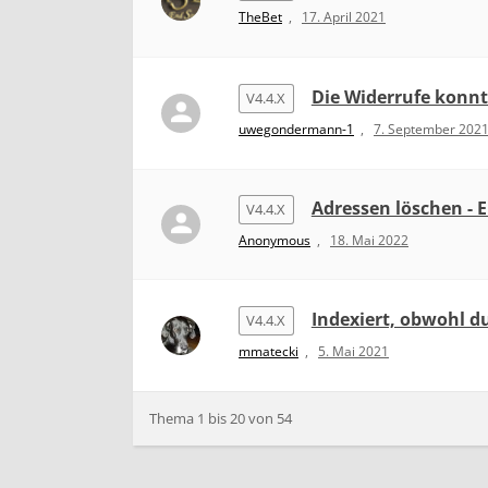
TheBet
,
17. April 2021
Die Widerrufe konn
V4.4.X
uwegondermann-1
,
7. September 202
Adressen löschen - 
V4.4.X
Anonymous
,
18. Mai 2022
Indexiert, obwohl du
V4.4.X
mmatecki
,
5. Mai 2021
Thema 1 bis 20 von 54