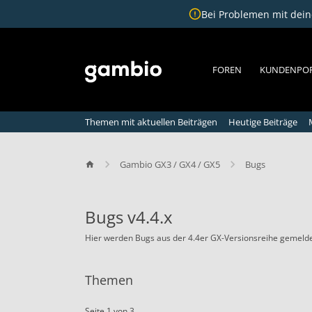
Bei Problemen mit deine
FOREN
KUNDENPO
Themen mit aktuellen Beiträgen
Heutige Beiträge
Gambio GX3 / GX4 / GX5
Bugs
Bugs v4.4.x
Hier werden Bugs aus der 4.4er GX-Versionsreihe gemelde
B
u
Themen
g
s
v
Seite 1 von 3