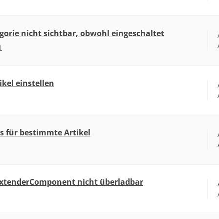
egorie nicht sichtbar, obwohl eingeschaltet
1
ikel einstellen
 für bestimmte Artikel
xtenderComponent nicht überladbar