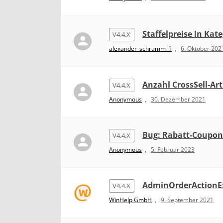
Staffelpreise in Kat
V4.4.X
alexander_schramm_1
,
6. Oktober 202
Anzahl CrossSell-Art
V4.4.X
Anonymous
,
30. Dezember 2021
Bug: Rabatt-Coupons
V4.4.X
Anonymous
,
5. Februar 2023
AdminOrderActionE
V4.4.X
WinHelp GmbH
,
9. September 2021