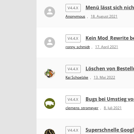
Menü lässt sich nic
V4.4.X
Anonymous
,
18. August 2021
Kein Mod_Rewrite be
V4.4.X
ronny_schmidt
,
17. April 2021
Löschen von Bestel
V4.4.X
Kai Schoelzke
,
13. Mai 2022
Bugs bei Umstieg von
V4.4.X
clemens_stromeyer
,
8. Juli 2021
Superschnelle Googl
V4.4.X