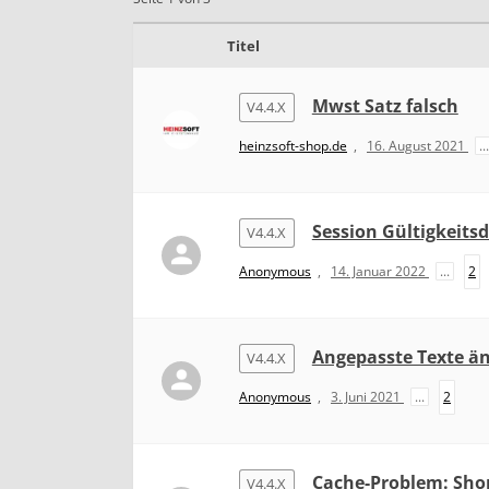
4
.
Titel
4
.
x
Mwst Satz falsch
V4.4.X
heinzsoft-shop.de
,
16. August 2021
...
Session Gültigkeits
V4.4.X
Anonymous
,
14. Januar 2022
...
2
Angepasste Texte än
V4.4.X
Anonymous
,
3. Juni 2021
...
2
Cache-Problem: Sho
V4.4.X