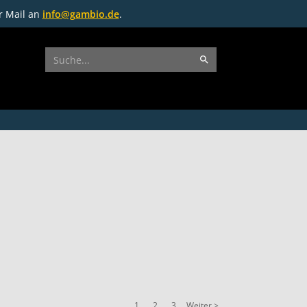
r Mail an
info@gambio.de
.
1
2
3
Weiter >