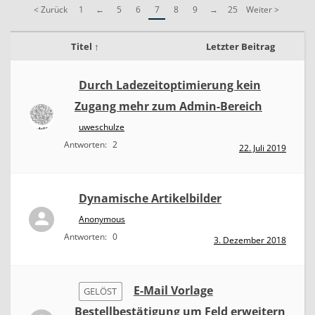
v
< Zurück
1
←
5
6
7
8
9
→
25
Weiter >
i
d
u
Titel ↑
Letzter Beitrag
e
l
l
Durch Ladezeitoptimierung kein
e
E
Zugang mehr zum Admin-Bereich
r
w
uweschulze
e
Antworten:
2
22. Juli 2019
i
t
e
r
Dynamische Artikelbilder
u
n
Anonymous
g
e
Antworten:
0
3. Dezember 2018
n
E-Mail Vorlage
GELÖST
Bestellbestätigung um Feld erweitern