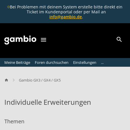
Bei Problemen mit deinem System erstelle bitte direkt ein
Ticket im Kundenportal oder per Mail an
info@gambio.de
.
Meine Beiträge
Foren durchsuchen
Einstellungen
...
Gambio GX3 / GX4 / GX5
Individuelle Erweiterungen
I
n
Themen
d
i