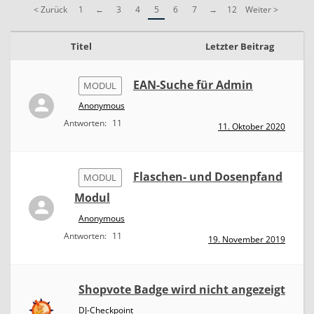
l
< Zurück
1
←
3
4
5
6
7
→
12
Weiter >
e
Titel
Letzter Beitrag
EAN-Suche für Admin
MODUL
Anonymous
Antworten:
11
11. Oktober 2020
Flaschen- und Dosenpfand
MODUL
Modul
Anonymous
Antworten:
11
19. November 2019
Shopvote Badge wird nicht angezeigt
DJ-Checkpoint