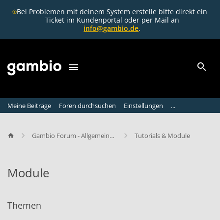
Bei Problemen mit deinem System erstelle bitte direkt ein
Ticket im Kundenportal oder per Mail an
info@gambio.de
.
Meine Beiträge
Foren durchsuchen
Einstellungen
...
Gambio Forum - Allgemeine Diskussion
Tutorials & Module
Module
M
o
Themen
d
u