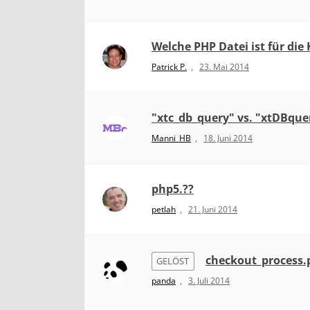
Welche PHP Datei ist für die
Patrick P.
,
23. Mai 2014
"xtc_db_query" vs. "xtDBque
Manni_HB
,
18. Juni 2014
php5.??
petlah
,
21. Juni 2014
checkout_process.p
GELÖST
panda
,
3. Juli 2014