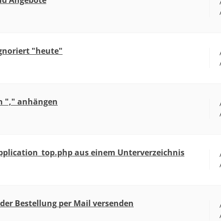
und Angebote
noriert "heute"
ein "," anhängen
pplication_top.php aus einem Unterverzeichnis
er Bestellung per Mail versenden