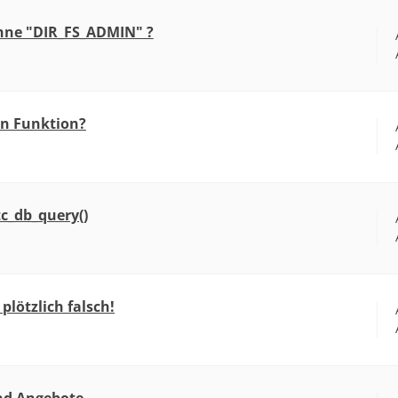
ohne "DIR_FS_ADMIN" ?
an Funktion?
tc_db_query()
lötzlich falsch!