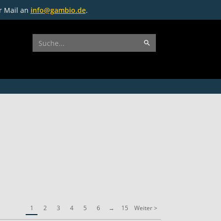
r Mail an
info@gambio.de
.
1
2
3
4
5
6
→
15
Weiter >