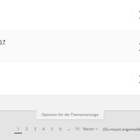
) ?
Optionen für die Themenanzeige
1
2
3
4
5
6
→
15
Weiter >
(Du musst angemeldet