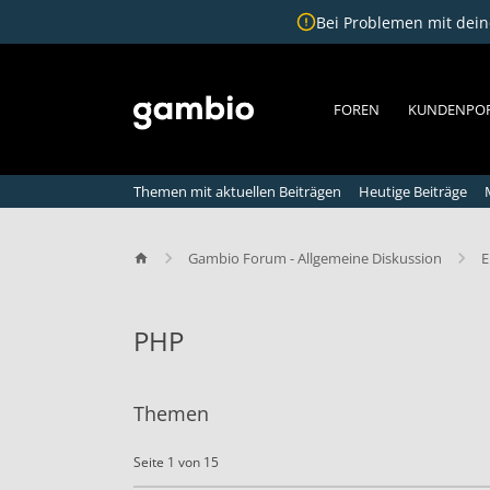
Bei Problemen mit deine
FOREN
KUNDENPO
Themen mit aktuellen Beiträgen
Heutige Beiträge
Gambio Forum - Allgemeine Diskussion
E
PHP
P
H
Themen
P
Seite 1 von 15