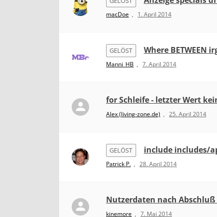
Anzeige specials 
GELÖST
macDoe
,
1. April 2014
Where BETWEEN irg
GELÖST
Manni_HB
,
7. April 2014
for Schleife - letzter Wert k
Alex (living-zone.de)
,
25. April 2014
include includes/a
GELÖST
Patrick P.
,
28. April 2014
Nutzerdaten nach Abschluß d
kinemore
,
7. Mai 2014