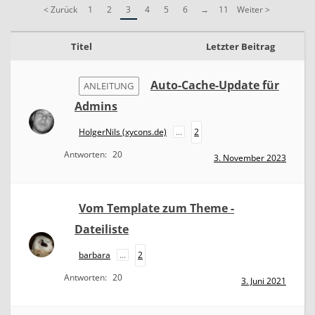
r
< Zurück
1
2
3
4
5
6
→
11
Weiter >
i
a
l
Titel
Letzter Beitrag
s
&
A
Auto-Cache-Update für
ANLEITUNG
n
l
Admins
e
i
HolgerNils (xycons.de)
...
2
t
u
Antworten:
20
3. November 2023
n
g
e
n
Vom Template zum Theme -
Dateiliste
barbara
...
2
Antworten:
20
3. Juni 2021