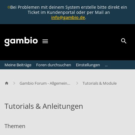
Bei Problemen mit deinem System erstelle bitte direkt ein
Ticket im Kundenportal oder per Mail an
info@gambio.de
.
Meine Beiträge
Foren durchsuchen
Einstellungen
...
Gambio Forum - Allgemeine Diskussion
Tutorials & Module
Tutorials & Anleitungen
T
u
Themen
t
o