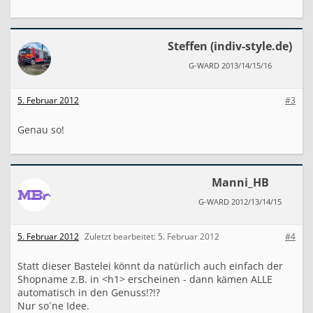
e
r
Steffen (indiv-style.de)
G-WARD 2013/14/15/16
5. Februar 2012
#3
Genau so!
Manni_HB
G-WARD 2012/13/14/15
5. Februar 2012
Zuletzt bearbeitet:
5. Februar 2012
#4
Statt dieser Bastelei könnt da natürlich auch einfach der
Shopname z.B. in <h1> erscheinen - dann kämen ALLE
automatisch in den Genuss!?!?
Nur so´ne Idee.