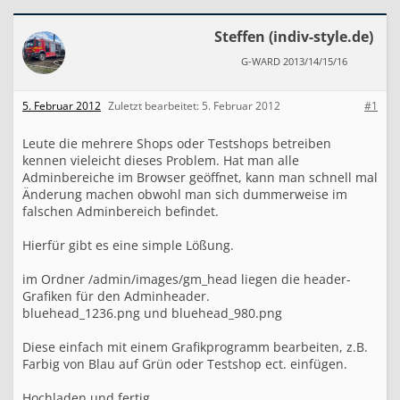
A
d
m
Steffen (indiv-style.de)
i
n
G-WARD 2013/14/15/16
b
e
5. Februar 2012
Zuletzt bearbeitet:
5. Februar 2012
#1
r
e
i
Leute die mehrere Shops oder Testshops betreiben
c
kennen vieleicht dieses Problem. Hat man alle
h
Adminbereiche im Browser geöffnet, kann man schnell mal
e
Änderung machen obwohl man sich dummerweise im
i
falschen Adminbereich befindet.
n
d
e
Hierfür gibt es eine simple Lößung.
u
t
im Ordner /admin/images/gm_head liegen die header-
i
Grafiken für den Adminheader.
g
bluehead_1236.png und bluehead_980.png
k
e
Diese einfach mit einem Grafikprogramm bearbeiten, z.B.
n
Farbig von Blau auf Grün oder Testshop ect. einfügen.
n
z
e
Hochladen und fertig.