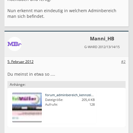
i
c
Nun erkennt man eindeutig in welchem Adminbereich
h
man sich befindet.
n
e
n
-
Manni_HB
F
ü
G-WARD 2012/13/14/15
r
M
e
5. Februar 2012
#2
h
r
Du meinst in etwa so ....
-
S
h
Anhänge:
o
p
forum_adminbereich_kennzeichnen01.jpg
b
Dateigröße:
205,4 KB
e
Aufrufe:
128
t
r
e
i
b