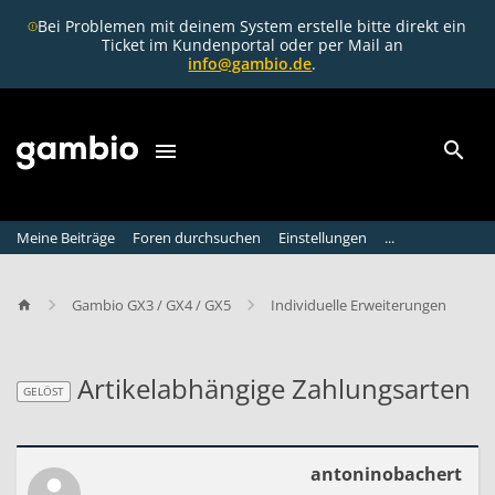
Bei Problemen mit deinem System erstelle bitte direkt ein
Ticket im Kundenportal oder per Mail an
info@gambio.de
.
Meine Beiträge
Foren durchsuchen
Einstellungen
...
Gambio GX3 / GX4 / GX5
Individuelle Erweiterungen
Artikelabhängige Zahlungsarten
GELÖST
GELÖST
A
antoninobachert
r