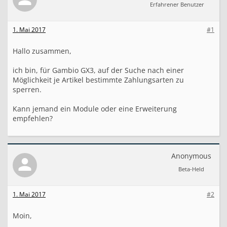
t
Erfahrener Benutzer
i
k
e
1. Mai 2017
#1
l
a
Hallo zusammen,
b
h
ä
ich bin, für Gambio GX3, auf der Suche nach einer
n
Möglichkeit je Artikel bestimmte Zahlungsarten zu
g
sperren.
i
g
Kann jemand ein Module oder eine Erweiterung
e
empfehlen?
Z
a
h
l
Anonymous
u
n
Beta-Held
g
s
a
1. Mai 2017
#2
r
t
Moin,
e
n