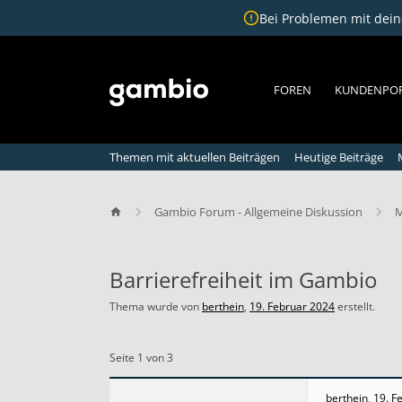
Bei Problemen mit deine
FOREN
KUNDENPO
Themen mit aktuellen Beiträgen
Heutige Beiträge
Gambio Forum - Allgemeine Diskussion
M
Barrierefreiheit im Gambio
Thema wurde von
berthein
,
19. Februar 2024
erstellt.
B
a
Seite 1 von 3
r
r
i
berthein
,
19. F