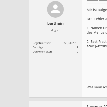
e
r
Mir ist aufg
e
f
Drei Fehler 
r
e
berthein
i
1. Namen un
Mitglied
h
des Menus u
e
i
2. Best Pra
t
Registriert seit:
22. Juli 2015
scale]-Attribu
i
Beiträge:
7
m
Danke erhalten:
0
G
a
m
b
i
o
Was kann ic
Anonymous
,
20