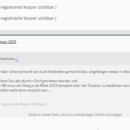
 registrierte Nutzer sichtbar.)
 registrierte Nutzer sichtbar.)
anuar 2025
Anonymous:
↑
erüber schon jemand von euch Gedanken gemacht bzw. angefangen etwas in dies
ächste Sau die durch's Dorf getrieben werden soll.
d HB muss ein Shop ja ab Mitte 2025 komplett über die Tastatur zu bedienen sein
ollen wohl dann verpönt sein....
r registrierte Nutzer sichtbar.)
r registrierte Nutzer sichtbar.)
Klicke in dieses Feld, um es in vollständiger Größe anzuzeigen.