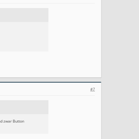
#7
nd zwar Button