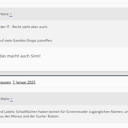
arbara:
↑
der IT - Recht steht aber auch:
auf viele Gambio-Shops zutreffen.
das macht auch Sinn!
hausen
,
7. Januar 2025
rthein:
↑
d Labels: Schaltflächen haben keinen für Screenreader zugänglichen Namen, u
s des Menus und der Suche- Botton.