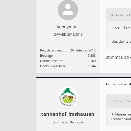
Zitat von b
Anonymous
In dem Text 
G-WARD 2015/2016
Das dürfte 
Registriert seit:
20. Februar 2012
Beiträge:
9.388
stimmt und 
Danke erhalten:
1.700
Danke vergeben:
1.344
tannenhof_ims
Zitat von be
tannenhof_imshausen
1. Namen un
(Mobilemodu
Erfahrener Benutzer