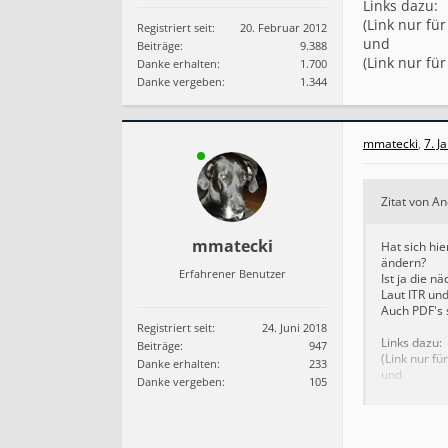
Links dazu:
(Link nur für
Registriert seit:
20. Februar 2012
und
Beiträge:
9.388
(Link nur für
Danke erhalten:
1.700
Danke vergeben:
1.344
mmatecki
,
7. J
Zitat von 
mmatecki
Hat sich hi
ändern?
Erfahrener Benutzer
Ist ja die n
Laut ITR un
Auch PDF's s
Registriert seit:
24. Juni 2018
Links dazu:
Beiträge:
947
(Link nur fü
Danke erhalten:
233
und
Danke vergeben:
105
(Link nur fü