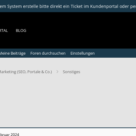
m System erstelle bitte direkt ein Ticket im Kundenportal oder pe
RTAL
BLOG
Meine Beiträge
Foren durchsuchen
Einstellungen
arketing (SEO, Portale & Co.)
Sonstiges
ebruar 2024