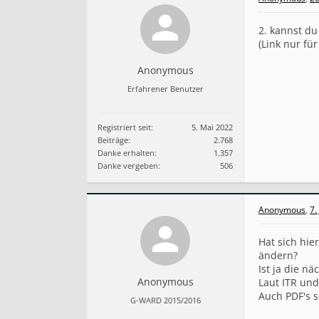
2. kannst du
(Link nur für
Anonymous
Erfahrener Benutzer
Registriert seit:
5. Mai 2022
Beiträge:
2.768
Danke erhalten:
1.357
Danke vergeben:
506
Anonymous
,
7.
Hat sich hi
ändern?
Ist ja die n
Anonymous
Laut ITR und
Auch PDF's s
G-WARD 2015/2016