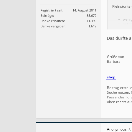
Kleinstunte
Registriert seit:
14. August 2011
Beiträge:
35.679
wenig
Danke erhalten:
11.399
entwe
Danke vergeben:
1.619
höchs
Insbesonder
Das dürfte a
eigenen Sho
Grüße von
Barbara
shop
Beitrag erstell
Suche nutzen, f
Passendes For
oben rechts au
Anonymous
,
7.