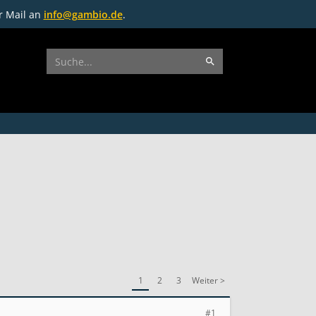
r Mail an
info@gambio.de
.
1
2
3
Weiter >
#1