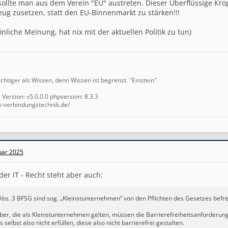
ollte man aus dem Verein "EU" austreten. Dieser Überflüssige Kro
g zusetzen, statt den EU-Binnenmarkt zu stärken!!!
nliche Meinung, hat nix mit der aktuellen Politik zu tun)
ichtiger als Wissen, denn Wissen ist begrenzt. "Einstein"
ersion: v5.0.0.0 phpversion: 8.3.3
s-verbindungstechnik.de/
nuar 2025
der IT - Recht steht aber auch:
bs. 3 BFSG sind sog. „Kleinstunternehmen“ von den Pflichten des Gesetzes befrei
ber, die als Kleinstunternehmen gelten, müssen die Barrierefreiheitsanforderun
s selbst also nicht erfüllen, diese also nicht barrierefrei gestalten.