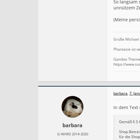
So langsam s
unnützem Zeu
(Meine persö
Grüße Michael
Phantasie ist w
Gambio Theme V
https://www.su
barbara
,
7. Ja
In dem Text 
Gemäß § 3 A
barbara
Shop-Betrei
G-WARD 2014-2020
für die Shop