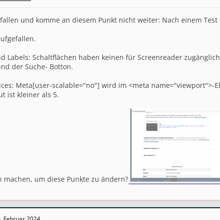
efallen und komme an diesem Punkt nicht weiter: Nach einem Test be
aufgefallen.
d Labels: Schaltflächen haben keinen für Screenreader zugängli
nd der Suche- Botton.
ctices: Meta[user-scalable="no"] wird im <meta name="viewport">
t ist kleiner als 5.
h machen, um diese Punkte zu ändern?
. Februar 2024