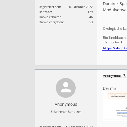
Dominik Spät
Registriert seit:
26. Oktober 2022
Modulverwa
Beiträge:
129
Danke erhalten:
46
Danke vergeben:
53
Ökologische La
Bio-Knoblauch
15+ Sorten kl
https://shop.
Anonymous
,
7.
bei mir:
Anonymous
Erfahrener Benutzer
Registriert seit:
1. September 2012