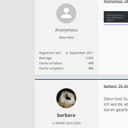
Anonymous
,
24
Anonymous
Beta-Held
Registriert seit:
6. September 2011
Beiträge:
2.005
Danke erhalten:
498
Danke vergeben:
486
barbara
,
24. J
Dann bist Du
Ich würde ab
daran gearbe
barbara
G-WARD 2014-2020