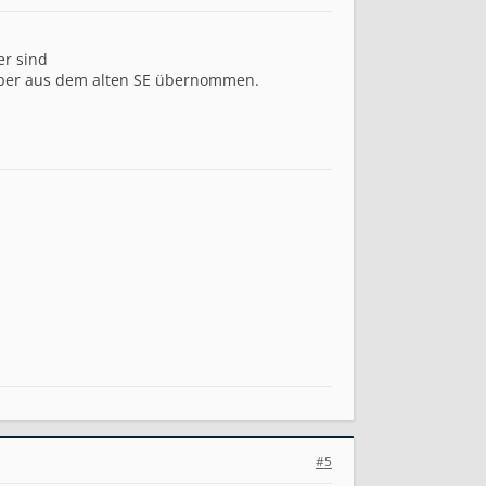
er sind
n aber aus dem alten SE übernommen.
#5