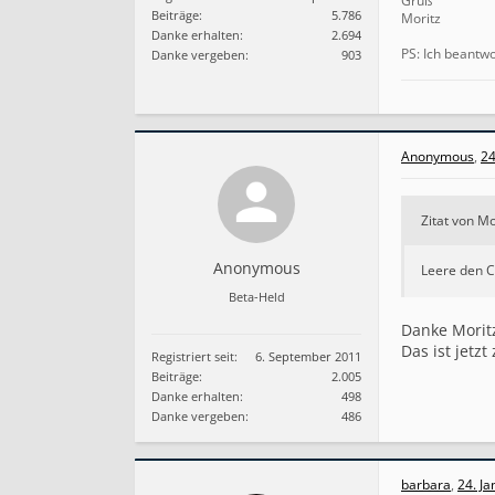
Gruß
Beiträge:
5.786
Moritz
Danke erhalten:
2.694
PS: Ich beantw
Danke vergeben:
903
Anonymous
,
24
Zitat von M
Anonymous
Leere den Ca
Beta-Held
Danke Morit
Das ist jetz
Registriert seit:
6. September 2011
Beiträge:
2.005
Danke erhalten:
498
Danke vergeben:
486
barbara
,
24. J