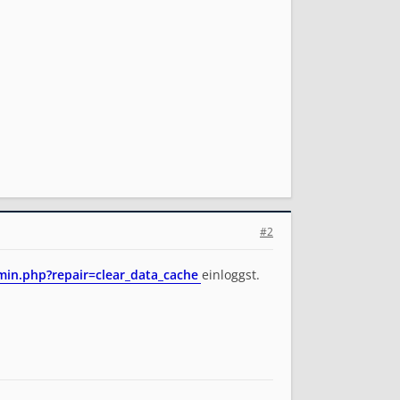
#2
min.php?repair=clear_data_cache
einloggst.