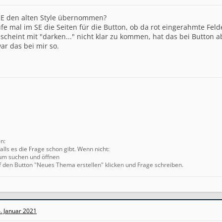
SE den alten Style übernommen?
fe mal im SE die Seiten für die Button, ob da rot eingerahmte Feld
scheint mit "darken..." nicht klar zu kommen, hat das bei Butto
r das bei mir so.
en:
alls es die Frage schon gibt. Wenn nicht:
um suchen und öffnen
f den Button "Neues Thema erstellen" klicken und Frage schreiben.
. Januar 2021