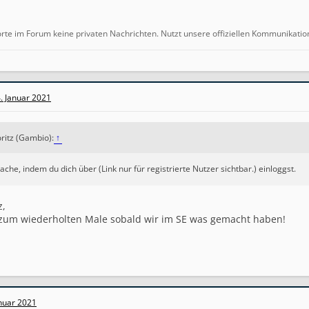
orte im Forum keine privaten Nachrichten. Nutzt unsere offiziellen Kommunikatio
. Januar 2021
oritz (Gambio):
↑
che, indem du dich über (Link nur für registrierte Nutzer sichtbar.) einloggst.
z,
t zum wiederholten Male sobald wir im SE was gemacht haben!
anuar 2021