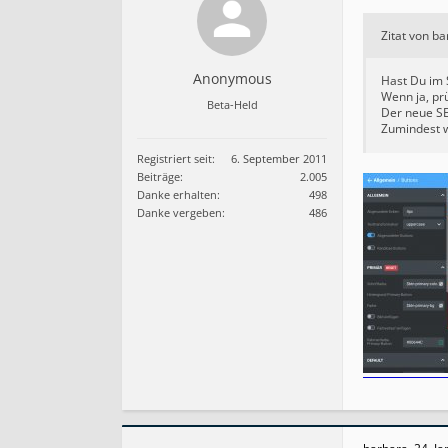
Zitat von b
Anonymous
Hast Du im 
Wenn ja, prü
Beta-Held
Der neue SE
Zumindest w
Registriert seit:
6. September 2011
Beiträge:
2.005
Danke erhalten:
498
Danke vergeben:
486