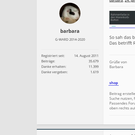
barbara
,
24. J
barbara
So sah das b
G-WARD 2014-2020
Das betrifft
Registriert seit:
14. August 2011
Beiträge:
35.679
Grüße von
Danke erhalten:
11.399
Barbara
Danke vergeben:
1.619
shop
Beitrag erstell
Suche nutzen, f
Passendes For
oben rechts au