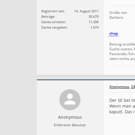
Registriert seit:
14. August 2011
Grüße von
Beiträge:
35.679
Barbara
Danke erhalten:
11.399
Danke vergeben:
1.619
shop
Beitrag erstell
Suche nutzen, f
Passendes For
oben rechts au
Anonymous
,
24
Der SE bei m
Wenn man auf
kaputt. Das 
Anonymous
Erfahrener Benutzer