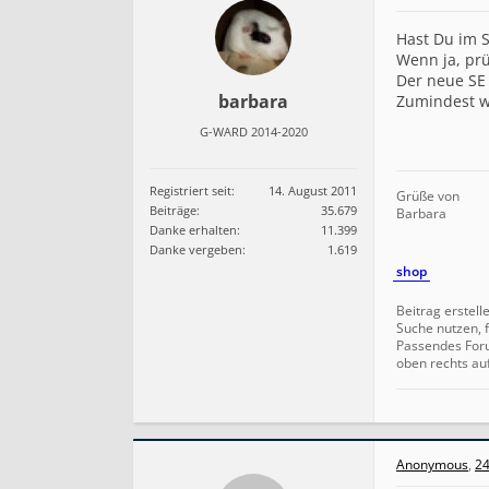
Hast Du im 
Wenn ja, prü
Der neue SE 
barbara
Zumindest wa
G-WARD 2014-2020
Registriert seit:
14. August 2011
Grüße von
Beiträge:
35.679
Barbara
Danke erhalten:
11.399
Danke vergeben:
1.619
shop
Beitrag erstell
Suche nutzen, f
Passendes For
oben rechts au
Anonymous
,
24