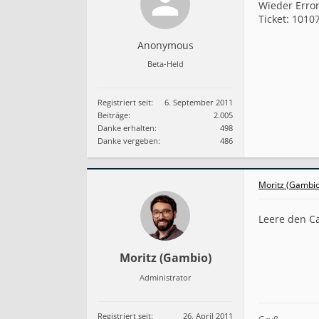
n
Wieder Error
g
Ticket: 1010
e
n
Anonymous
d
!
Beta-Held
E
r
r
Registriert seit:
6. September 2011
o
Beiträge:
2.005
r
Danke erhalten:
498
5
Danke vergeben:
486
0
0
i
m
Moritz (Gambio
L
i
Leere den C
v
e
s
h
Moritz (Gambio)
o
Administrator
p
!
Registriert seit:
26. April 2011