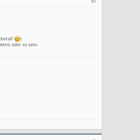
#6
überall
)
Menü oder so sein.