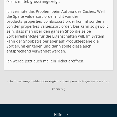
(klein, mittel, gross) angezeigt.
k
e
l
Ich vermute das Problem beim Aufbau des Caches. Weil
e
die Spalte value_sort_order nicht von der
i
products_properties_combis.sort_order kommt sondern
g
von der properties_values.sort_order. Das kann so gewollt
e
sein, dass man über den ganzen Shop die selbe
n
Sortierreihenfolge für die Eigenschaften will. Im System
s
kann der Shopbetreiber aber auf Produkteebene die
c
Sortierung eingeben und dann sollte diese auch
h
entsprechend verwendet werden.
a
f
t
Ich werde jetzt auch mal ein Ticket eröffnen.
e
n
(Du musst angemeldet oder registriert sein, um Beiträge verfassen zu
können. )
Hilfe