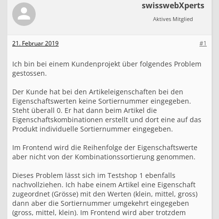
swisswebXperts
a
l
Aktives Mitglied
s
c
h
21. Februar 2019
#1
e
S
Ich bin bei einem Kundenprojekt über folgendes Problem
o
gestossen.
r
t
i
Der Kunde hat bei den Artikeleigenschaften bei den
e
Eigenschaftswerten keine Sortiernummer eingegeben.
r
Steht überall 0. Er hat dann beim Artikel die
u
Eigenschaftskombinationen erstellt und dort eine auf das
n
Produkt individuelle Sortiernummer eingegeben.
g
b
Im Frontend wird die Reihenfolge der Eigenschaftswerte
e
aber nicht von der Kombinationssortierung genommen.
i
d
e
Dieses Problem lässt sich im Testshop 1 ebenfalls
n
nachvollziehen. Ich habe einem Artikel eine Eigenschaft
A
zugeordnet (Grösse) mit den Werten (klein, mittel, gross)
r
dann aber die Sortiernummer umgekehrt eingegeben
t
(gross, mittel, klein). Im Frontend wird aber trotzdem
i