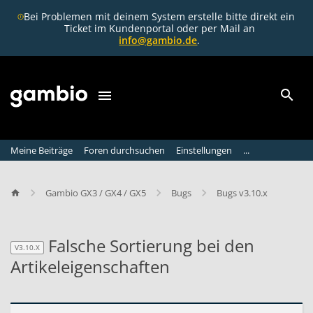
Bei Problemen mit deinem System erstelle bitte direkt ein
Ticket im Kundenportal oder per Mail an
info@gambio.de
.
Meine Beiträge
Foren durchsuchen
Einstellungen
...
Gambio GX3 / GX4 / GX5
Bugs
Bugs v3.10.x
Falsche Sortierung bei den
V3.10.X
Artikeleigenschaften
V3.10.X
F