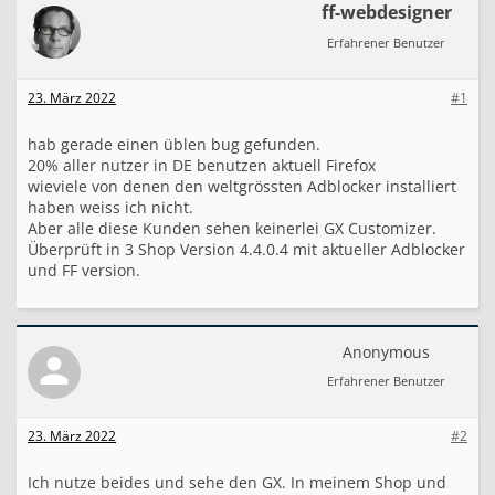
ff-webdesigner
i
r
Erfahrener Benutzer
e
f
o
23. März 2022
#1
x
m
hab gerade einen üblen bug gefunden.
i
20% aller nutzer in DE benutzen aktuell Firefox
t
A
wieviele von denen den weltgrössten Adblocker installiert
d
haben weiss ich nicht.
b
Aber alle diese Kunden sehen keinerlei GX Customizer.
l
Überprüft in 3 Shop Version 4.4.0.4 mit aktueller Adblocker
o
und FF version.
c
k
e
r
Anonymous
z
e
Erfahrener Benutzer
i
g
t
23. März 2022
#2
k
e
Ich nutze beides und sehe den GX. In meinem Shop und
i