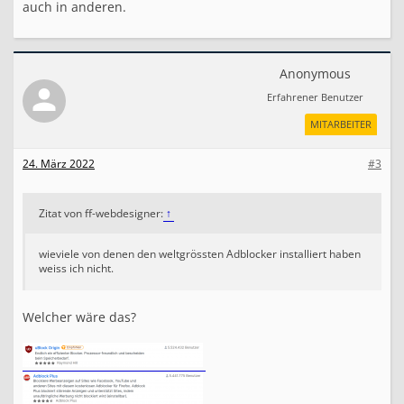
auch in anderen.
n
e
r
l
e
Anonymous
i
Erfahrener Benutzer
C
u
MITARBEITER
s
t
o
24. März 2022
#3
m
i
z
Zitat von ff-webdesigner:
↑
e
r
a
wieviele von denen den weltgrössten Adblocker installiert haben
n
weiss ich nicht.
Welcher wäre das?