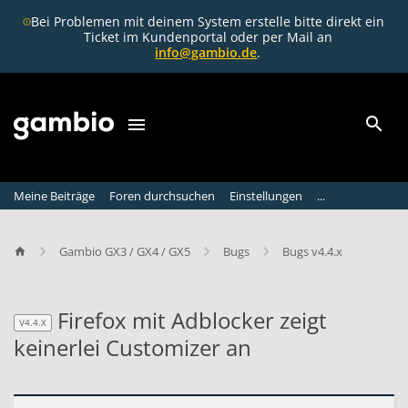
Bei Problemen mit deinem System erstelle bitte direkt ein
Ticket im Kundenportal oder per Mail an
info@gambio.de
.
Meine Beiträge
Foren durchsuchen
Einstellungen
...
Gambio GX3 / GX4 / GX5
Bugs
Bugs v4.4.x
Firefox mit Adblocker zeigt
V4.4.X
keinerlei Customizer an
V4.4.X
F