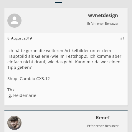
l
e
r
wvnetdesign
i
e
Erfahrener Benutzer
i
n
d
8. August 2019
#1
e
r
Ich hätte gerne die weiteren Artikelbilder unter dem
P
Hauptbild als Galerie (wie im Testshop2). Ich komme aber
r
einfach nicht drauf, wie das geht. Kann mir da wer einen
o
d
Tipp geben?
u
k
Shop: Gambio GX3.12
t
a
Thx
n
lg, Heidemarie
s
i
c
h
t
ReneT
u
Erfahrener Benutzer
n