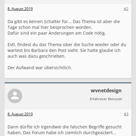
t
e
8. August 2019
#2
n
u
n
Da gibt es keinen Schalter für... Das Thema ist aber die
d
Tage schon mal hier besprochen worden.
n
Dafür sind ein paar Änderungen am Code nötig.
i
c
Evtl. findest du das Thema über die Suche wieder oder du
h
wartest bis Barbara den Post sieht. Sie hatte glaube ich
t
auch was dazu geschrieben.
l
i
n
Der Aufwand war übersichtlich.
k
s
wvnetdesign
Erfahrener Benutzer
8. August 2019
#3
Dann dürfte ich irgendwie die falschen Begriffe gesucht
haben. Das Forum habe ich ziemlich durchgeackert...