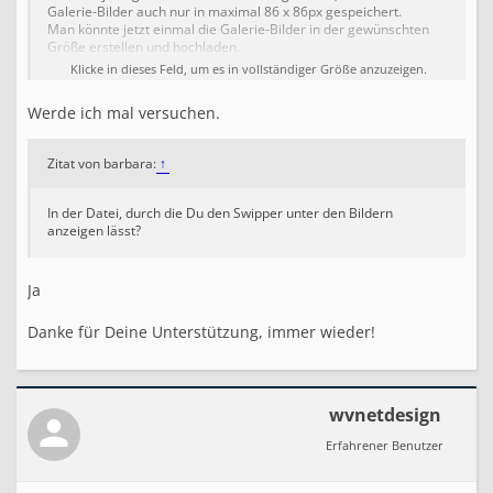
Galerie-Bilder auch nur in maximal 86 x 86px gespeichert.
Man könnte jetzt einmal die Galerie-Bilder in der gewünschten
Größe erstellen und hochladen.
Oder man sucht sich die passende Datei und ändert da den Pfad
Klicke in dieses Feld, um es in vollständiger Größe anzuzeigen.
von galerie_images auf thumbnail_images
Werde ich mal versuchen.
Zitat von barbara:
↑
In der Datei, durch die Du den Swipper unter den Bildern
anzeigen lässt?
Ja
Danke für Deine Unterstützung, immer wieder!
wvnetdesign
Erfahrener Benutzer