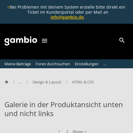
Bei Problemen mit deinem System erstelle bitte direkt ein
Ticket im Kundenportal oder per Mail an
info@gambio.de
.
Meine Beiträge
Foren durchsuchen
Einstellungen
...
...
Design & Layout
HTML & CSS
Galerie in der Produktansicht unten
und nicht links
G
a
1
2
Weiter >