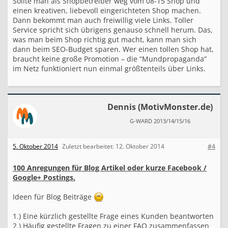
Sollte man als Shopbetreiber weg vom 08-15 Shop und
einen kreativen, liebevoll eingerichteten Shop machen.
Dann bekommt man auch freiwillig viele Links. Toller
Service spricht sich übrigens genauso schnell herum. Das,
was man beim Shop richtig gut macht, kann man sich
dann beim SEO-Budget sparen. Wer einen tollen Shop hat,
braucht keine große Promotion – die “Mundpropaganda”
im Netz funktioniert nun einmal größtenteils über Links.
Dennis (MotivMonster.de)
G-WARD 2013/14/15/16
5. Oktober 2014
Zuletzt bearbeitet:
12. Oktober 2014
#4
100 Anregungen für Blog Artikel oder kurze Facebook /
Google+ Postings.
Ideen für Blog Beiträge
1.) Eine kürzlich gestellte Frage eines Kunden beantworten
2.) Häufig gestellte Fragen zu einer FAQ zusammenfassen