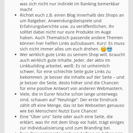
was sich nicht nur indirekt im Ranking bemerkbar
e
macht
x
t
Richtet euch z.B. einen Blog innerhalb des Shops an
e
um Ratgeber, Anwendungsbeispiele und
u
Erfahrungsberichte usw. zu veröffentlichen. Ihr
n
solltet dabei nicht nur eure Produkte im Auge
d
haben. Auch Thematisch passende andere Themen
c
können hier helfen Links aufzubauen. Kurz: Es muss
o
sich nicht immer alles um euch drehen.
.
Wer wirklich gute Links zu seinem Shop will, braucht
auch wirklich gute Inhalte. Jeder, der aktiv im
Linkbuilding arbeitet, weiß: Es ist unheimlich
schwer, für eine schlechte Seite gute Links zu
bekommen. Je besser die Inhalte auf der Seite – und
je besser die Seite, desto höher sind die Chancen
für eine positive Antwort von anderen Webmastern.
Viele, die in Eurer Nische schon lange unterwegs
sind, schauen auf “Neulinge”. Der erste Eindruck
zählt oft eine Menge, das ist bei Webseiten genauso
wie bei Menschen! Nutzt Eure Chance!
Eine “Über uns” Seite oder auch eine Seite, die
erklärt, was Ihr mit dem Shop vor habt, trägt einiges
zur Individualisierung und zum Branding bei.