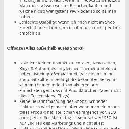
Tracking ein! Erst recht wenn ihr Adwords benutzt!!!
Man muss wissen welche Besucher kaufen und
welche nicht! Wenigstens Piwik oder so sollte man
haben.
Schlechte Usability: Wenn ich mich nicht im Shop
zurecht finde, dann kann ich ihn auch nicht per Link
empfehlen.
Offpage (Alles außerhalb eures Shops)
Isolation: Keinen Kontakt zu Portalen, Newsseiten,
Blogs & Authorities im gleichen Themenumfeld zu
haben, ist ein großer Nachteil. Wer einen Online
Shop hat sollte unbedingt die bekannten Seiten in
seinem Themenumfeld kontaktieren. Am
einfachsten geht das mit Produktproben. (aber nicht
diese Tester-Mama Blogs)
Keine Bekanntmachung des Shops: Schnöder
Linktausch wird gemacht aber wenn man ein neues
tolles Produkt hat, stellt man es nirgends vor. SEO
ohne generelles Marketing ist sehr schwer! SEO ist
nur EIN Teil des Marketings und nicht alles!
Linktausch mit Hinz&Kunz: Wer in Massen reziproke