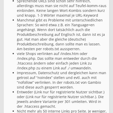
Sprechende URLs sind schon sehr hilfreich,
allerdings muss man sie nicht auf Teufel-komm-raus
einbinden. Keine langen Wort-Kombis sondern kurz
und knapp. 1-3 Wörter maximal je URL-Keyword
Manchmal gibt es Probleme mit unterschiedlichen
Sprachen: So wird etwa z.B. ein ?language=en
angehängt. Wenn dort tatsächlich auch die
Produktbeschreibung auf Englisch ist, dann ist es ja
gut. Hat man aber die gleiche (deutsche)
Produktbeschreibung, dann sollte man es lassen.
Am besten per robots.txt aussperren.
viele Shops verlinken auf /index.htm oder
/index.php. Das sollte man entweder durch die
.htaccess ändern oder einfach jeden Link zu
/index.php zu einem Link auf ./ umwandeln.
Impressum, Datenschutz und dergleichen kann man
getrost auf “noindex” stellen und evtl. auch mit
“nofollow” verlinken. In der robots.txt von Gambio
sind diese auch gesperrt worden.
Entweder (Link nur für registrierte Nutzer sichtbar.)
oder (Link nur für registrierte Nutzer sichtbar.). Die
jeweils andere Variante per 301 umleiten. Wird in
der .htaccess gemacht.
Nicht mehr als 50 interne Links pro Seite. Je weniger,