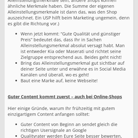
Alleinstellungsmerkmale sein, andere Shops können
d
ähnliche Merkmale haben. Die Summe der eigenen
l
Alleinstellungsmerkmale ist dann das, was den Shop
a
g
auszeichnet. Ein USP hilft beim Marketing ungemein, denn
e
es gibt die Richtung vor.)
n
f
Wenn jetzt kommt: “Gute Qualität und günstiger
ü
Preis” bedeutet das, dass Ihr in Sachen
r
Alleinstellungsmerkmal absolut versagt habt. Man
S
ist entweder Kia oder Maserati und richtet seine
E
Zielgruppe entsprechend aus. Beides geht nicht!
O
Bring das Alleinstellungsmerkmal gut sichtbar auf
,
deiner Seite unter und erwähne es in Social Media
M
Kanälen und überall, wo es geht!
a
r
Baut eine Marke auf, keine Webseite!
k
e
t
Guter Content kommt zuerst – auch bei Online-Shops
i
n
Hier einige Gründe, warum Ihr frühzeitig mit gutem
g
einzigartigem Content anfangen solltet:
,
F
Guter Content von Beginn an sendet gleich die
B
richtigen Usersignale an Google
,
Qualityrater werden Eure Seite besser bewerten,
T