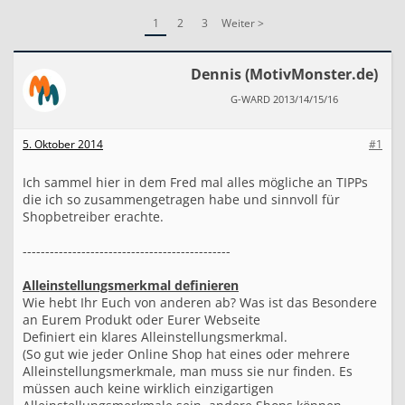
ANLEITUNG
1
2
3
Weiter >
G
e
s
a
Dennis (MotivMonster.de)
m
G-WARD 2013/14/15/16
m
e
l
5. Oktober 2014
#1
t
e
W
Ich sammel hier in dem Fred mal alles mögliche an TIPPs
e
die ich so zusammengetragen habe und sinnvoll für
i
Shopbetreiber erachte.
s
h
----------------------------------------------
e
i
Alleinstellungsmerkmal definieren
t
e
Wie hebt Ihr Euch von anderen ab? Was ist das Besondere
n
an Eurem Produkt oder Eurer Webseite
-
Definiert ein klares Alleinstellungsmerkmal.
G
(So gut wie jeder Online Shop hat eines oder mehrere
r
Alleinstellungsmerkmale, man muss sie nur finden. Es
u
müssen auch keine wirklich einzigartigen
n