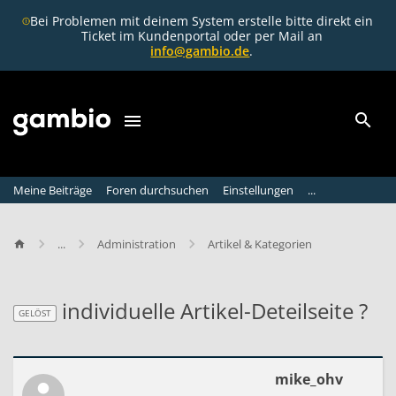
Bei Problemen mit deinem System erstelle bitte direkt ein
Ticket im Kundenportal oder per Mail an
info@gambio.de
.
Meine Beiträge
Foren durchsuchen
Einstellungen
...
...
Administration
Artikel & Kategorien
individuelle Artikel-Deteilseite ?
GELÖST
GELÖST
i
mike_ohv
n