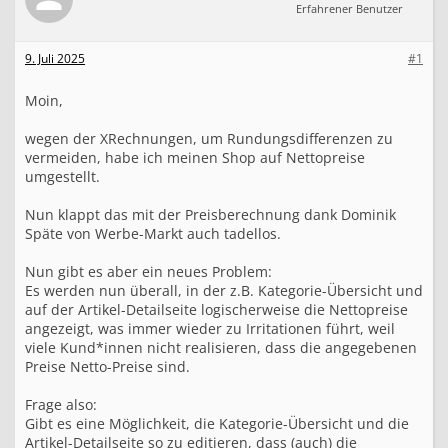
d
Erfahrener Benutzer
i
v
i
9. Juli 2025
#1
d
u
Moin,
e
l
l
wegen der XRechnungen, um Rundungsdifferenzen zu
e
vermeiden, habe ich meinen Shop auf Nettopreise
A
umgestellt.
r
t
Nun klappt das mit der Preisberechnung dank Dominik
i
Späte von Werbe-Markt auch tadellos.
k
e
Nun gibt es aber ein neues Problem:
l
Es werden nun überall, in der z.B. Kategorie-Übersicht und
-
D
auf der Artikel-Detailseite logischerweise die Nettopreise
e
angezeigt, was immer wieder zu Irritationen führt, weil
t
viele Kund*innen nicht realisieren, dass die angegebenen
e
Preise Netto-Preise sind.
i
l
Frage also:
s
Gibt es eine Möglichkeit, die Kategorie-Übersicht und die
e
Artikel-Detailseite so zu editieren, dass (auch) die
i