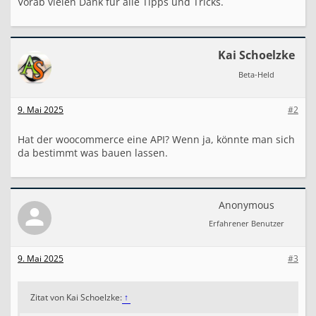
e
Vorab vielen Dank für alle Tipps und Tricks.
s
y
n
c
Kai Schoelzke
Beta-Held
9. Mai 2025
#2
Hat der woocommerce eine API? Wenn ja, könnte man sich
da bestimmt was bauen lassen.
Anonymous
Erfahrener Benutzer
9. Mai 2025
#3
Zitat von Kai Schoelzke:
↑