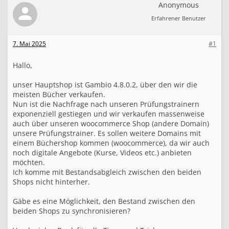
g
Anonymous
e
Erfahrener Benutzer
r
b
e
7. Mai 2025
#1
s
t
a
Hallo,
n
d
unser Hauptshop ist Gambio 4.8.0.2, über den wir die
g
meisten Bücher verkaufen.
a
Nun ist die Nachfrage nach unseren Prüfungstrainern
m
exponenziell gestiegen und wir verkaufen massenweise
b
auch über unseren woocommerce Shop (andere Domain)
i
unsere Prüfungstrainer. Es sollen weitere Domains mit
o
w
einem Büchershop kommen (woocommerce), da wir auch
o
noch digitale Angebote (Kurse, Videos etc.) anbieten
o
möchten.
c
Ich komme mit Bestandsabgleich zwischen den beiden
o
Shops nicht hinterher.
m
m
Gäbe es eine Möglichkeit, den Bestand zwischen den
e
beiden Shops zu synchronisieren?
r
c