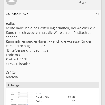
a
Mitglied
n
d
25. Oktober 2025
#1
„
P
o
Hallo,
s
heute habe ich eine Bestellung erhalten, bei welcher die
t
Kundin mich gebeten hat, die Ware an ein Postfach zu
f
senden.
a
Kann mir jemand erklären, wie ich die Adresse für den
c
Versand richtig ausfülle?
h
“
"Bitte Versand unbedingt an:
Karin xxx.
Postfach 1132.
51492 Rösrath"
Grüße
Mariola
Anhänge:
2.png
Dateigröße:
82 KB
Aufrufe:
12