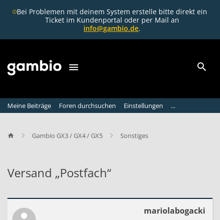
Bei Problemen mit deinem System erstelle bitte direkt ein
Ticket im Kundenportal oder per Mail an
info@gambio.de
.
Meine Beiträge
Foren durchsuchen
Einstellungen
...
Gambio GX3 / GX4 / GX5
Sonstiges
Versand „Postfach“
V
e
r
mariolabogacki
s