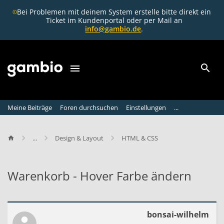
Bei Problemen mit deinem System erstelle bitte direkt ein
Ticket im Kundenportal oder per Mail an
info@gambio.de
.
Meine Beiträge
Foren durchsuchen
Einstellungen
...
...
Design & Layout
HTML & CSS
Warenkorb - Hover Farbe ändern
W
a
r
bonsai-wilhelm
e