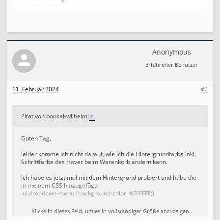
Anonymous
Erfahrener Benutzer
11. Februar 2024
#2
Zitat von bonsai-wilhelm:
↑
Guten Tag,
leider komme ich nicht darauf, wie ich die Hintergrundfarbe inkl.
Schriftfarbe des Hover beim Warenkorb ändern kann.
Ich habe es jetzt mal mit dem Hintergrund probiert und habe die
in meinem CSS hinzugefügt:
.ul.dropdown-menu {background-color: #FFFFFF;}
Vorab vielen Dank für eure Hilfe!
Klicke in dieses Feld, um es in vollständiger Größe anzuzeigen.