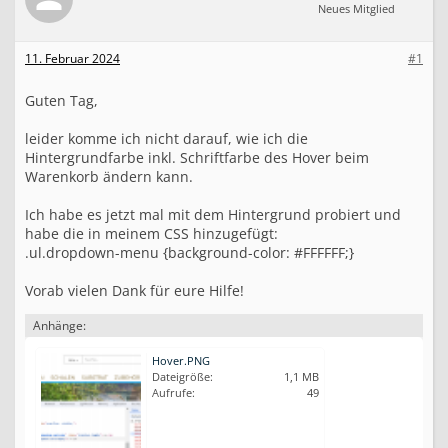
n
Neues Mitglied
k
o
11. Februar 2024
#1
r
b
-
Guten Tag,
H
o
leider komme ich nicht darauf, wie ich die
v
Hintergrundfarbe inkl. Schriftfarbe des Hover beim
e
Warenkorb ändern kann.
r
F
a
Ich habe es jetzt mal mit dem Hintergrund probiert und
r
habe die in meinem CSS hinzugefügt:
b
.ul.dropdown-menu {background-color: #FFFFFF;}
e
ä
Vorab vielen Dank für eure Hilfe!
n
d
Anhänge:
e
r
Hover.PNG
n
Dateigröße:
1,1 MB
Aufrufe:
49