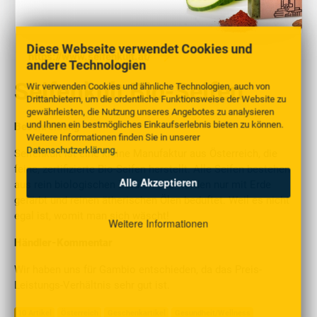
Diese Webseite verwendet Cookies und
https://www.seifenkult.at/
andere Technologien
Seifenkult Bio-Seifen
Wir verwenden Cookies und ähnliche Technologien, auch von
Drittanbietern, um die ordentliche Funktionsweise der Website zu
gewährleisten, die Nutzung unseres Angebotes zu analysieren
und Ihnen ein bestmögliches Einkaufserlebnis bieten zu können.
Beschreibung
Weitere Informationen finden Sie in unserer
Datenschutzerklärung
.
Seifenkult ist eine kleine Manufaktur aus Österreich, die
feine, zertifizierte Bio-Seifen herstellt. Alle Seifen bestehen
Alle Akzeptieren
aus rein biologischen Zutaten und werden nur mit Erde
gefärbt und reinen ätherischen Ölen beduftet. Weil es nicht
egal ist, womit man sich wäscht!
Weitere Informationen
Händler-Kommentar
Wir haben uns für Gambio entschieden, da das Preis-
Leistungs-Verhältnis sehr gut ist.
10 Artikel
Österreich
Geschenkartikel
Gesundheit/Wellness