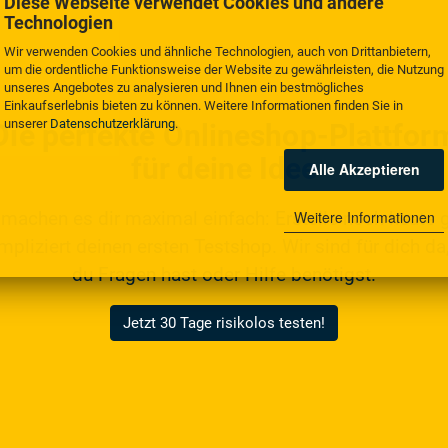
Diese Webseite verwendet Cookies und andere
Technologien
Wir verwenden Cookies und ähnliche Technologien, auch von Drittanbietern,
um die ordentliche Funktionsweise der Website zu gewährleisten, die Nutzung
unseres Angebotes zu analysieren und Ihnen ein bestmögliches
Einkaufserlebnis bieten zu können. Weitere Informationen finden Sie in
unserer
Datenschutzerklärung
.
Die perfekte Onlineshop-Plattfor
für deine Idee
Alle Akzeptieren
Weitere Informationen
 machen es dir maximal einfach: Erstelle noch heute 
pliziert deinen ersten Testshop. Wir sind für dich da,
du Fragen hast oder Hilfe benötigst.
Jetzt 30 Tage risikolos testen!