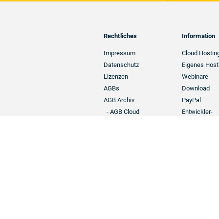
Footer
Rechtliches
Information
Navigation
Impressum
Cloud Hostin
Datenschutz
Eigenes Host
Lizenzen
Webinare
AGBs
Download
AGB Archiv
PayPal
- AGB Cloud
Entwickler-
- AGB Eigenes
Ressourcen
Hosting
Partnerprog
Widerrufsrecht &
Blog
Widerrufsformular
Forum
Versand- und
Zahlungsbedingungen
Forumsbedingungen