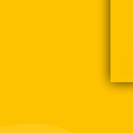
Wir
unkom