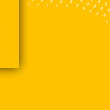
m
ganz
 falls