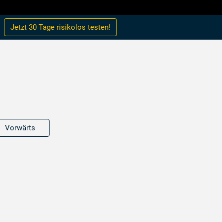
Jetzt 30 Tage
risikolos
testen!
Vorwärts