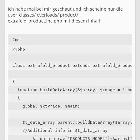
Ich habe mal bei mir geschaut und ich scheine nur die
user_classes/ overloads/ product/
extrafeld_product.inc.php mit diesem Inhalt:
Code:
<?php

class extrafeld_product extends extrafeld_product_p
{

  function buildDataArray(&$array, $image = 'thumbn
  {

    global $xtPrice, $main;

    $t_data_array=parent::buildDataArray($array, $i
    //Additional info in $t_data_array

	$t_data_array['PRODUCTS_MODEL']=$array['products_model'];
