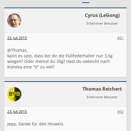
r
t
i
Cyrus (LeGong)
k
Erfahrener Benutzer
e
l
n
23. Juli 2015
#61
u
m
m
@Thomas,
e
kann es sein, dass bei dir die Füllfederhalter nur 3,5g
r
wiegen? Oder meinst du 35g? Hast du vieleicht nach
i
Komma eine "0" zu viel?
n
d
e
r
Thomas Reichert
L
i
Erfahrener Benutzer
s
t
e
23. Juli 2015
#62
n
a
n
Jepp, Danke für den Hinweis.
s