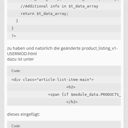
    //Additional info in $t_data_array

    return $t_data_array;

  }

}

?>
zu haben und natürlich die geänderte product_listing_v1-
USERMOD.html
dazu ist unter
Code:
<div class="article-list-item-main">

			<h2>

		<span {if $module_data.PRODUCTS_META_DESCRIPTION != ''} title="{$module_data.PRODUCTS_META_DESCRIPTION|truncate:80:"..."|replace:'"':'&quot;'}"{/if}>{$module_data.PRODUCTS_NAME}</span>

			</h2>
dieses eingefügt:
Code: