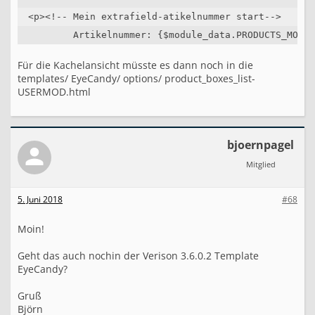
<p><!-- Mein extrafield-atikelnummer start-->

	Artikelnummer: {$module_data.PRODUCTS_MODE
Für die Kachelansicht müsste es dann noch in die
templates/ EyeCandy/ options/ product_boxes_list-
USERMOD.html
bjoernpagel
Mitglied
5. Juni 2018
#68
Moin!
Geht das auch nochin der Verison 3.6.0.2 Template
EyeCandy?
Gruß
Björn