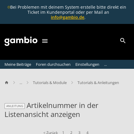
Bei Problemen mit deinem System erstelle bitte direkt ein
Ticket im Kundenportal oder per Mail an
info@gambio.de
.
Meine Beiträge
Foren durchsuchen
Einstellungen
...
...
Tutorials & Module
Tutorials & Anleitungen
Artikelnummer in der
ANLEITUNG
Listenansicht anzeigen
ANLEITUNG
< Zurück
1
2
3
4
A