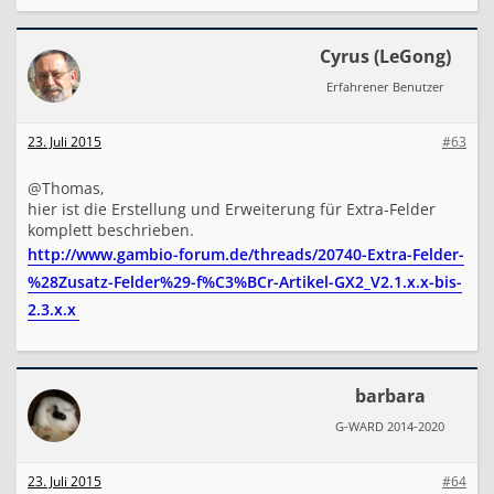
i
c
h
Cyrus (LeGong)
t
a
Erfahrener Benutzer
n
z
e
23. Juli 2015
#63
i
g
@Thomas,
e
hier ist die Erstellung und Erweiterung für Extra-Felder
n
komplett beschrieben.
http://www.gambio-forum.de/threads/20740-Extra-Felder-
%28Zusatz-Felder%29-f%C3%BCr-Artikel-GX2_V2.1.x.x-bis-
2.3.x.x
barbara
G-WARD 2014-2020
23. Juli 2015
#64