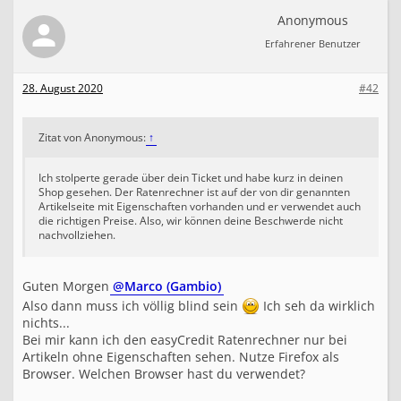
-
R
Anonymous
a
Erfahrener Benutzer
t
e
n
28. August 2020
#42
k
a
u
f
Zitat von Anonymous:
↑
b
y
Ich stolperte gerade über dein Ticket und habe kurz in deinen
e
Shop gesehen. Der Ratenrechner ist auf der von dir genannten
a
Artikelseite mit Eigenschaften vorhanden und er verwendet auch
s
die richtigen Preise. Also, wir können deine Beschwerde nicht
y
nachvollziehen.
C
r
e
Guten Morgen
@Marco (Gambio)
d
i
Also dann muss ich völlig blind sein
Ich seh da wirklich
t
nichts...
Bei mir kann ich den easyCredit Ratenrechner nur bei
Artikeln ohne Eigenschaften sehen. Nutze Firefox als
Browser. Welchen Browser hast du verwendet?