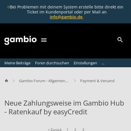
Bei Problemen mit deinem System erstelle bitte direkt ein
Ticket im Kundenportal oder per Mail an
info@gambio.de
.
Meine Beiträge
Foren durchsuchen
Einstellungen
...
Gambio Forum - Allgemeine Diskussion
Payment & Versand
Neue Zahlungsweise im Gambio Hub
- Ratenkauf by easyCredit
N
e
< Zurück
1
2
3