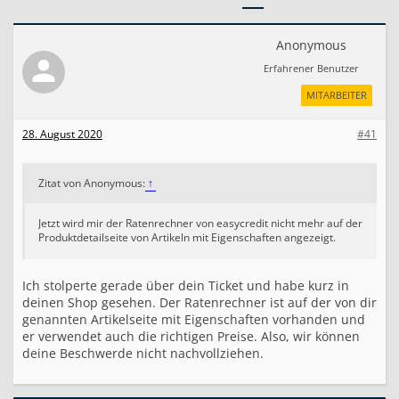
u
e
Z
Anonymous
a
h
Erfahrener Benutzer
l
u
MITARBEITER
n
g
28. August 2020
#41
s
w
e
Zitat von Anonymous:
↑
i
s
e
Jetzt wird mir der Ratenrechner von easycredit nicht mehr auf der
i
Produktdetailseite von Artikeln mit Eigenschaften angezeigt.
m
G
a
Ich stolperte gerade über dein Ticket und habe kurz in
m
deinen Shop gesehen. Der Ratenrechner ist auf der von dir
b
genannten Artikelseite mit Eigenschaften vorhanden und
i
er verwendet auch die richtigen Preise. Also, wir können
o
deine Beschwerde nicht nachvollziehen.
H
u
b