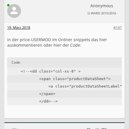
Anonymous
G-WARD 2015/2016
19. März 2018
#147
in der price-USERMOD im Ordner snippets das hier
auskommentieren oder hier der Code:
Code:
    <!--<dd class="col-xs-8" >

            <span class="productDataSheet">

                <a class="productDataSheetLabel" ta
            </span>

            </dd>-->