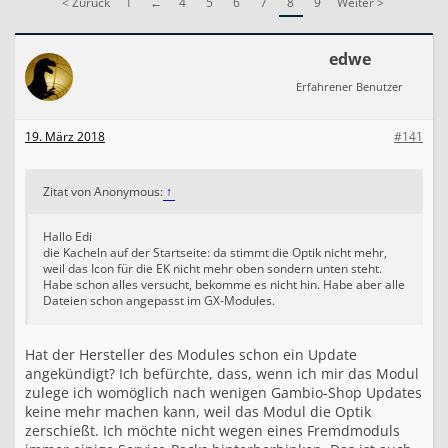
< Zurück
1
←
4
5
6
7
8
9
Weiter >
i
c
e
edwe
P
a
Erfahrener Benutzer
c
k
3
19. März 2018
#141
.
9
.
Zitat von Anonymous:
↑
1
.
0
Hallo Edi
e
die Kacheln auf der Startseite: da stimmt die Optik nicht mehr,
r
weil das Icon für die EK nicht mehr oben sondern unten steht.
s
Habe schon alles versucht, bekomme es nicht hin. Habe aber alle
c
Dateien schon angepasst im GX-Modules.
h
i
e
Hat der Hersteller des Modules schon ein Update
n
angekündigt? Ich befürchte, dass, wenn ich mir das Modul
e
zulege ich womöglich nach wenigen Gambio-Shop Updates
n
keine mehr machen kann, weil das Modul die Optik
zerschießt. Ich möchte nicht wegen eines Fremdmoduls