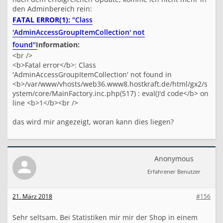
den Adminbereich rein:
FATAL ERROR(1):
"Class
'AdminAccessGroupItemCollection' not
found"
Information:
<br />
<b>Fatal error</b>: Class
'AdminAccessGroupItemCollection' not found in
<b>/var/www/vhosts/web36.www8.hostkraft.de/html/gx2/s
ystem/core/MainFactory.inc.php(517) : eval()'d code</b> on
line <b>1</b><br />
das wird mir angezeigt, woran kann dies liegen?
Anonymous
Erfahrener Benutzer
21. März 2018
#156
Sehr seltsam. Bei Statistiken mir mir der Shop in einem