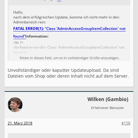
Hallo,
nach dem erfolgreichen Update, komme ich nicht mehr in den
Adminbereich rein:
FATAL ERROR(1):
"Class 'AdminAccessGroupItemCollection' not
found"
Information:
<br />
<b>Fatal error</b>: Class 'AdminAccessGroupItemCollection' not
found in
<b>/var/www/vhosts/web36.www8.hostkraft.de/html/gx2/system/
Klicke in dieses Feld, um es in vollständiger Größe anzuzeigen.
core/MainFactory.inc.php(517) : eval()'d code</b> on line
<b>1</b><br />
Unvollständiger oder kaputter Updateupload. Da sind
Dateien vom Shop oder deren Inhalt nicht auf dem Server.
das wird mir angezeigt, woran kann dies liegen?
Wilken (Gambio)
Erfahrener Benutzer
21. März 2018
#158