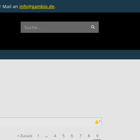
r Mail an
info@gambio.de
.
< Zurück
1
←
4
5
6
7
8
9