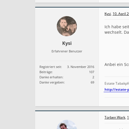
Kysi
,
10. April 
Ich habe sei
wechselt. Da
Kysi
Erfahrener Benutzer
Anbei ein S
Registriert seit:
3. November 2016
Beiträge:
107
Danke erhalten:
2
Danke vergeben:
69
Estate Tabakpf
http://estate-
Torben Wark
,
1