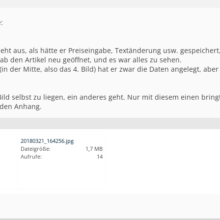
:
ieht aus, als hätte er Preiseingabe, Textänderung usw. gespeichert
ab den Artikel neu geöffnet, und es war alles zu sehen.
 (in der Mitte, also das 4. Bild) hat er zwar die Daten angelegt, ab
ild selbst zu liegen, ein anderes geht. Nur mit diesem einen bringt
 den Anhang.
20180321_164256.jpg
Dateigröße:
1,7 MB
Aufrufe:
14