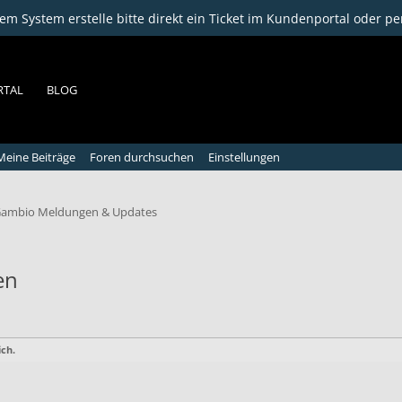
m System erstelle bitte direkt ein Ticket im Kundenportal oder pe
RTAL
BLOG
Meine Beiträge
Foren durchsuchen
Einstellungen
ambio Meldungen & Updates
en
ch.