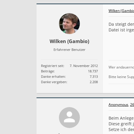
Wilken (Gambi
Da steigt de
Datei ist ir
Wilken (Gambio)
Erfahrener Benutzer
Registriert seit:
7. November 2012
Wer andauernd b
Beiträge:
18.737
Danke erhalten:
7.313
Bitte keine Sup
Danke vergeben:
2.208
Anonymous
,
26
Beim Anlegen
Diese greift 
Setze ich den