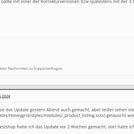
sollte mit einer der Korrekturversionen bzw spätestens mit der 3.9
ivaten Nachrichten zu Supportanfragen.
ni 2024
abe das Update gestern Abend auch gemacht, aber leider sehen viel
ates/Honeygrid/styles/modules/_product_listing.scss) getauscht wie
stshop hatte ich das Update vor 2 Wochen gemacht, dort hatte ich