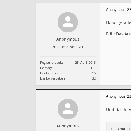
c
e
Anonymous
,
22
P
a
Habe gerade 
c
k
3
Edit: Das Au
.
Anonymous
9
Erfahrener Benutzer
.
1
.
0
Registriert seit:
25. April 2016
e
Beiträge:
111
r
Danke erhalten:
16
s
Danke vergeben:
32
c
h
i
Anonymous
,
22
e
n
e
Und das hier
n
Anonymous
(Link nur fü