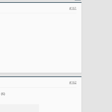
#161
#162
(6)