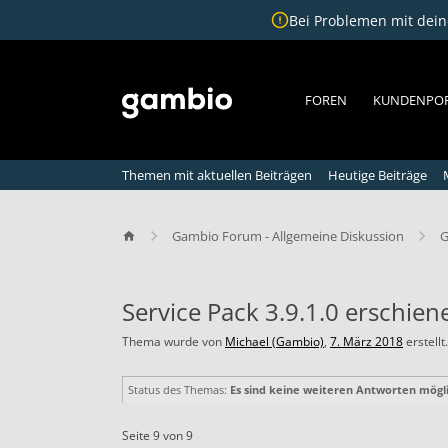
Bei Problemen mit deine
FOREN
KUNDENPO
Themen mit aktuellen Beiträgen
Heutige Beiträge
Gambio Forum - Allgemeine Diskussion
G
Service Pack 3.9.1.0 erschien
Thema wurde von
Michael (Gambio)
,
7. März 2018
erstellt.
S
e
Status des Themas:
Es sind keine weiteren Antworten mögli
r
v
Seite 9 von 9
i