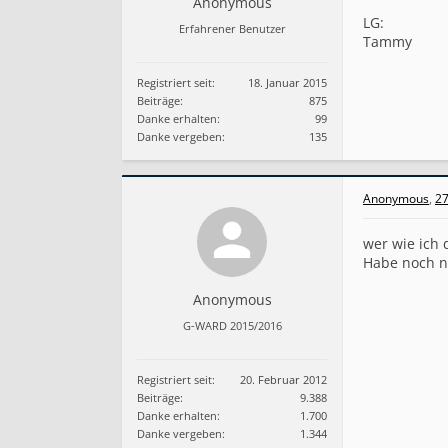
Anonymous
LG:
Erfahrener Benutzer
Tammy
Registriert seit:
18. Januar 2015
Beiträge:
875
Danke erhalten:
99
Danke vergeben:
135
Anonymous
,
27
wer wie ich 
Habe noch ni
Anonymous
G-WARD 2015/2016
Registriert seit:
20. Februar 2012
Beiträge:
9.388
Danke erhalten:
1.700
Danke vergeben:
1.344