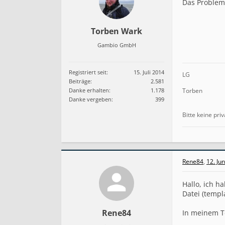
Das Problem 
Torben Wark
Gambio GmbH
Registriert seit:
15. Juli 2014
LG
Beiträge:
2.581
Danke erhalten:
1.178
Torben
Danke vergeben:
399
Bitte keine pr
Rene84
,
12. Ju
Hallo, ich h
Datei (templ
Rene84
In meinem Te