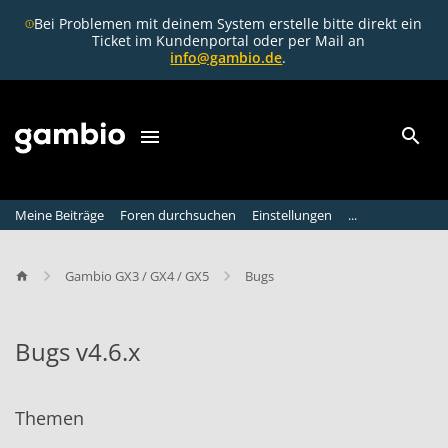
Bei Problemen mit deinem System erstelle bitte direkt ein
Ticket im Kundenportal oder per Mail an
info@gambio.de
.
Meine Beiträge
Foren durchsuchen
Einstellungen
...
Gambio GX3 / GX4 / GX5
Bugs
Bugs v4.6.x
B
u
Themen
g
s