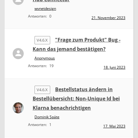
wvnetdesign
Antworten:
0
21. November 2023
"Frage zum Produkt" Bug -
V4.6.X
Kann das jemand bestätigen?
Anonymous
Antworten:
19
18. Juni 2023
Bestellstatus ändern in
V4.6.X
Bestellübersicht: Non-Unique Id bei
Klarna benachrichtigen
Dominik Späte
Antworten:
1
17. Mai 2023