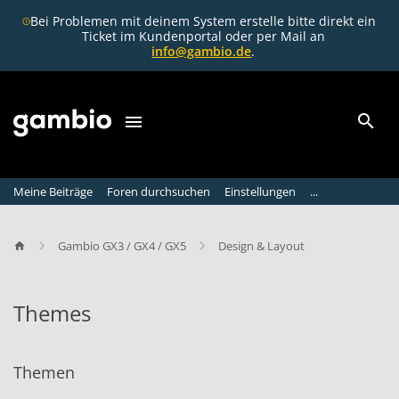
Bei Problemen mit deinem System erstelle bitte direkt ein
Ticket im Kundenportal oder per Mail an
info@gambio.de
.
Meine Beiträge
Foren durchsuchen
Einstellungen
...
Gambio GX3 / GX4 / GX5
Design & Layout
Themes
T
h
Themen
e
m