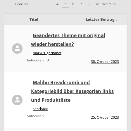
e
< Zurück
1
←
3
4
5
6
7
→
32
Weiter >
s
Titel
Letzter Beitrag ↓
Geändertes Theme mit original
wieder herstellen?
markus_gernandt
Antworten:
0
30. Oktober 2023
Malibu Breadcrumb und
Kategoriebild über Kategorien links
und Produktliste
saschadd
Antworten:
1
25. Oktober 2023