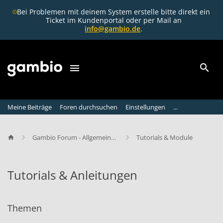
Bei Problemen mit deinem System erstelle bitte direkt ein
Ticket im Kundenportal oder per Mail an
info@gambio.de
.
Meine Beiträge
Foren durchsuchen
Einstellungen
...
Gambio Forum - Allgemeine Diskussion
Tutorials & Module
Tutorials & Anleitungen
T
u
Themen
t
o