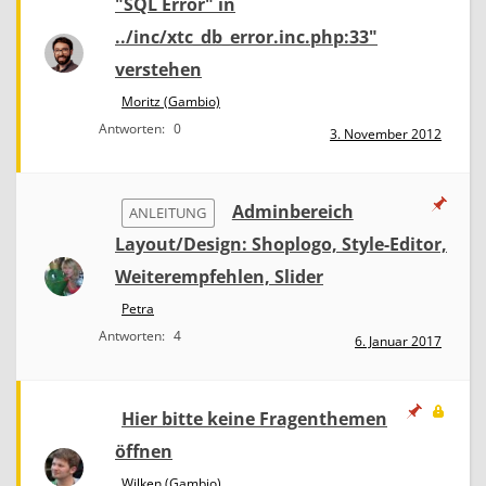
"SQL Error" in
../inc/xtc_db_error.inc.php:33"
verstehen
Moritz (Gambio)
Antworten:
0
3. November 2012
Adminbereich
ANLEITUNG
Layout/Design: Shoplogo, Style-Editor,
Weiterempfehlen, Slider
Petra
Antworten:
4
6. Januar 2017
Hier bitte keine Fragenthemen
öffnen
Wilken (Gambio)