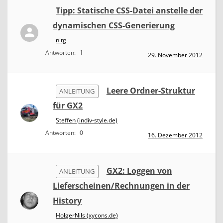
Tipp: Statische CSS-Datei anstelle der
dynamischen CSS-Generierung
nitg
Antworten:
1
29. November 2012
Leere Ordner-Struktur
ANLEITUNG
für GX2
Steffen (indiv-style.de)
Antworten:
0
16. Dezember 2012
GX2: Loggen von
ANLEITUNG
Lieferscheinen/Rechnungen in der
History
HolgerNils (xycons.de)