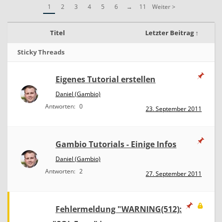
r
1
2
3
4
5
6
→
11
Weiter >
i
a
l
Titel
Letzter Beitrag ↑
s
&
Sticky Threads
A
n
l
Eigenes Tutorial erstellen
e
i
Daniel (Gambio)
t
u
Antworten:
0
23. September 2011
n
g
e
n
Gambio Tutorials - Einige Infos
Daniel (Gambio)
Antworten:
2
27. September 2011
Fehlermeldung "WARNING(512):