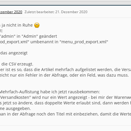
ezember 2020
Zuletzt bearbeitet:
21. Dezember 2020
h ja nicht in Ruhe
t:
"admin" in "Admin" geändert
prod_export.xml" umbenannt in "menu_prod_export.xml"
das angezeigt
 die CSV erzeugt.
er ist es so, dass die Artikel mehrfach aufgelistet werden, die Ve
lleicht nur ein Fehler in der Abfrage, oder ein Feld, was dazu muss.
 Mehrfach-Auflistung habe ich jetzt rausbekommen:
 "Versandkosten" wird nur ein Wert angezeigt - bei mir der Warenwe
s jetzt so ändere, dass doppelte Werte erlaubt sind, dann werden
e ausgegeben.
an in der Abfrage noch den Titel mit einbeziehen, damit die Wer