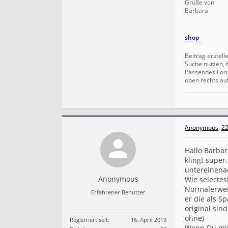
Grüße von
Barbara
shop
Beitrag erstell
Suche nutzen, f
Passendes For
oben rechts au
Anonymous
,
22
Hallo Barbar
klingt super
untereinenad
Anonymous
Wie selectes
Normalerwei
Erfahrener Benutzer
er die als 
original sin
ohne)
Registriert seit:
16. April 2019
Wenn Du mir 