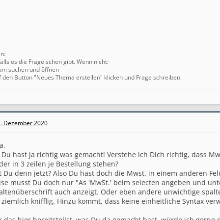
en:
alls es die Frage schon gibt. Wenn nicht:
um suchen und öffnen
f den Button "Neues Thema erstellen" klicken und Frage schreiben.
. Dezember 2020
a,
. Du hast ja richtig was gemacht! Verstehe ich Dich richtig, dass
er in 3 zeilen je Bestellung stehen?
t Du denn jetzt? Also Du hast doch die Mwst. in einem anderen Fel
se musst Du doch nur "As 'MwSt.' beim selecten angeben und unte
Spaltenüberschrift auch anzeigt. Oder eben andere unwichtige sp
d ziemlich knifflig. Hinzu kommt, dass keine einheitliche Syntax 
das hier bereitstellst, was Du da gemacht hast, würde ich gerne