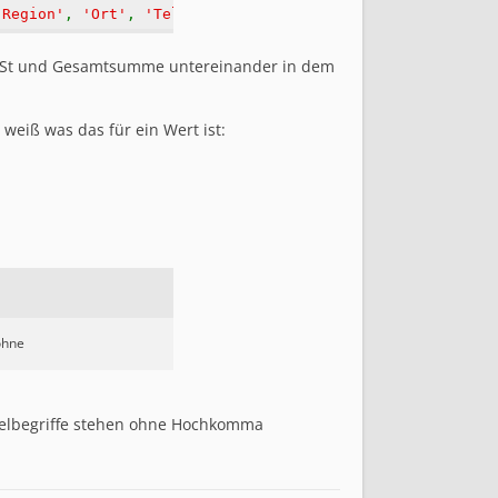
'Region'
,
'Ort'
,
'Telefonnummer'
,
'E-Mail-Adresse'
,
'Zah
wSt und Gesamtsumme untereinander in dem
weiß was das für ein Wert ist:
ohne
zelbegriffe stehen ohne Hochkomma