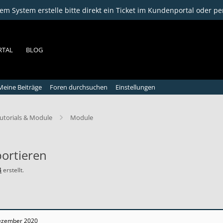
m System erstelle bitte direkt ein Ticket im Kundenportal oder pe
RTAL
BLOG
Meine Beiträge
Foren durchsuchen
Einstellungen
utorials & Module
Module
portieren
4
erstellt.
ezember 2020