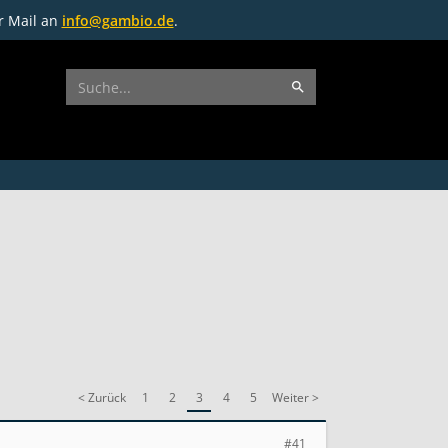
r Mail an
info@gambio.de
.
< Zurück
1
2
3
4
5
Weiter >
#41