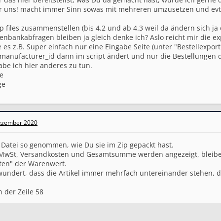
ür uns! macht immer Sinn sowas mit mehreren umzusetzen und evtl
zip files zusammenstellen (bis 4.2 und ab 4.3 weil da ändern sich 
enbankabfragen bleiben ja gleich denke ich? Aslo reicht mir die e
 es z.B. Super einfach nur eine Eingabe Seite (unter "Bestellexpor
e manufacturer_id dann im script ändert und nur die Bestellunge
be ich hier anderes zu tun.
e
ge
ezember 2020
 Datei so genommen, wie Du sie im Zip gepackt hast.
 MwSt, Versandkosten und Gesamtsumme werden angezeigt, bleiben 
ten" der Warenwert.
wundert, dass die Artikel immer mehrfach untereinander stehen, 
 der Zeile 58