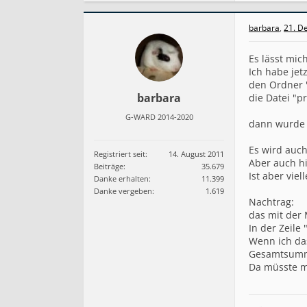
barbara
,
21. D
Es lässt mic
Ich habe jetz
den Ordner 
barbara
die Datei "
G-WARD 2014-2020
dann wurde 
Es wird auch
Registriert seit:
14. August 2011
Aber auch hi
Beiträge:
35.679
Ist aber vie
Danke erhalten:
11.399
Danke vergeben:
1.619
Nachtrag:
das mit der
In der Zeile
Wenn ich da
Gesamtsumm
Da müsste m