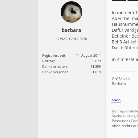
t
e
l
In meinem Te
l
Aber: bei mi
u
Hausnummer (
n
barbara
Dafür wird je
g
Bei einer Be
e
G-WARD 2014-2020
Bei 3 Artike
n
Das bläht di
a
l
Registriert seit:
14. August 2011
s
in 4.3 teste 
Beiträge:
35.679
C
Danke erhalten:
11.399
S
Danke vergeben:
1.619
V
Grüße von
e
Barbara
x
p
o
shop
r
t
i
Beitrag erstell
e
Suche nutzen, f
Passendes For
r
oben rechts au
e
n