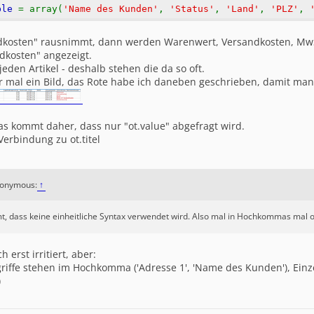
ble
= array(
'Name des Kunden'
,
'Status'
,
'Land'
,
'PLZ'
,
dkosten" rausnimmt, dann werden Warenwert, Versandkosten, M
dkosten" angezeigt.
jeden Artikel - deshalb stehen die da so oft.
r mal ein Bild, das Rote habe ich daneben geschrieben, damit man 
as kommt daher, dass nur "ot.value" abgefragt wird.
Verbindung zu ot.titel
Anonymous:
↑
, dass keine einheitliche Syntax verwendet wird. Also mal in Hochkommas mal 
 erst irritiert, aber:
riffe stehen im Hochkomma ('Adresse 1', 'Name des Kunden'), Ein
)