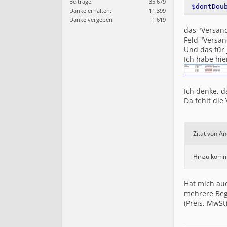
Beiträge:
35.679
$dontDou
Danke erhalten:
11.399
Danke vergeben:
1.619
das "Versan
Feld "Versan
Und das für 
Ich habe hie
Ich denke, d
Da fehlt die 
Zitat von 
Hinzu kommt
Hat mich auch
mehrere Beg
(Preis, MwSt