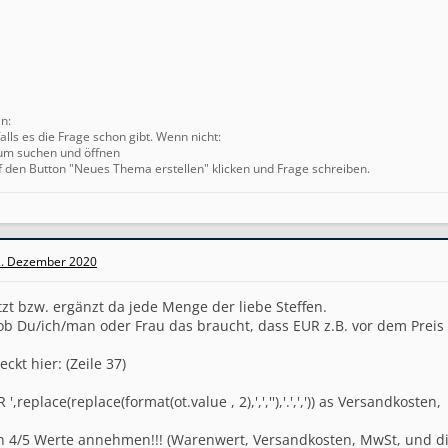
en:
alls es die Frage schon gibt. Wenn nicht:
um suchen und öffnen
f den Button "Neues Thema erstellen" klicken und Frage schreiben.
. Dezember 2020
tzt bzw. ergänzt da jede Menge der liebe Steffen.
ob Du/ich/man oder Frau das braucht, dass EUR z.B. vor dem Preis 
eckt hier: (Zeile 37)
,replace(replace(format(ot.value , 2),',',''),'.',',')) as Versandkosten,
nn 4/5 Werte annehmen!!! (Warenwert, Versandkosten, MwSt, und 