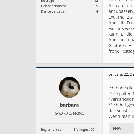
Beiträge:
82
Also auch f
Danke erhalten:
15
anzupassen.
Danke vergeben:
14
Evtl. mal 2 
Aber die Dat
Für uns wäre
kann. Er di
Aber noch ha
Grüße an All
frohe Festta
barbara
,
22. D
Ich habe die
Die Spalten
"Versandkos
barbara
Mich hat ge
das so ist.
G-WARD 2014-2020
Wenn man in
PHP:
Registriert seit:
14. August 2011