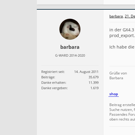
barbara
,
21. D
in der GX4.3
prod_export.
barbara
Ich habe die
G-WARD 2014-2020
Registriert seit:
14. August 2011
Grüße von
Beiträge:
35.679
Barbara
Danke erhalten:
11.399
Danke vergeben:
1.619
shop
Beitrag erstell
Suche nutzen, f
Passendes For
oben rechts au