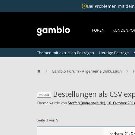
Bei Problemen mit deine
FOREN
KUNDENPO
Themen mit aktuellen Beiträgen
Heutige Beiträge
Gambio Forum - Allgemeine Diskussion
T
Bestellungen als CSV ex
MODUL
Thema wurde von
Steffen (indiv-style.de)
,
10. Oktober 201
MODUL
Seite 3 von 5
B
e
s
barbara
,
21. D