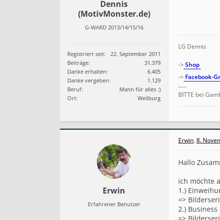
Dennis
(MotivMonster.de)
G-WARD 2013/14/15/16
LG Dennis
Registriert seit:
22. September 2011
Beiträge:
31.379
->
Shop
Danke erhalten:
6.405
->
Facebook-Gr
Danke vergeben:
1.129
----
Beruf:
Mann für alles :)
BITTE bei Gamb
Ort:
Weilburg
Erwin
,
8. Nove
Hallo Zusa
ich möchte a
Erwin
1.) Einweihu
=> Bilderser
Erfahrener Benutzer
2.) Business
=> Bilderser