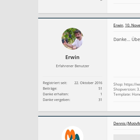
Erwin
,
10. Nov
Danke... Übe
Erwin
Erfahrener Benutzer
Registriert seit:
22. Oktober 2016
Shop: https://
Beiträge:
51
Shopversion: 3.
Danke erhalten:
1
Template: Hon
Danke vergeben:
31
Dennis (MotivM