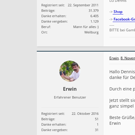
LG Dennis
Registriert seit:
22. September 2011
Beiträge:
31.379
->
Shop
Danke erhalten:
6.405
->
Facebook-Gr
Danke vergeben:
1.129
----
Beruf:
Mann für alles :)
BITTE bei Gamb
Ort:
Weilburg
Erwin
,
8. Nove
Hallo Dennis
danke für De
Erwin
Durch eine p
Erfahrener Benutzer
Jetzt stellt
ganz simpel 
Registriert seit:
22. Oktober 2016
Beste Grüße
Beiträge:
51
Erwin
Danke erhalten:
1
Danke vergeben:
31