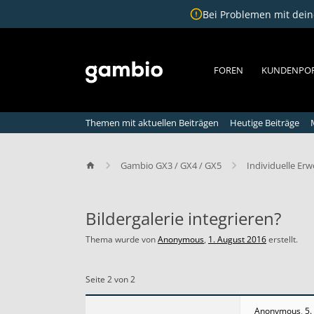
Bei Problemen mit deine
FOREN
KUNDENPO
Themen mit aktuellen Beiträgen
Heutige Beiträge
Gambio GX3 / GX4 / GX5
Individuelle Er
Bildergalerie integrieren?
Thema wurde von
Anonymous
,
1. August 2016
erstellt.
B
i
Seite 2 von 2
l
d
e
Anonymous
,
5.