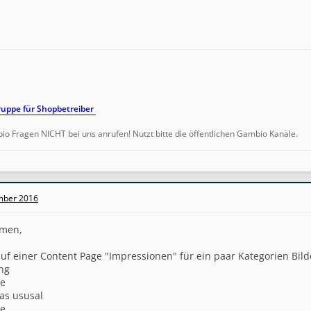
uppe für Shopbetreiber
io Fragen NICHT bei uns anrufen! Nutzt bitte die öffentlichen Gambio Kanäle.
mber 2016
mmen,
uf einer Content Page "Impressionen" für ein paar Kategorien Bilde
ng
ie
 as ususal
ie