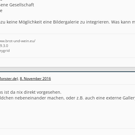
sene Gesellschaft
ie
zu keine Möglichkeit eine Bildergalerie zu integrieren. Was kann
www.brot-und-wein.eu/
9.3.0
eygrid
onster.de)
,
8. November 2016
 ist da nix direkt vorgesehen.
dchen nebeneinander machen, oder z.B. auch eine externe Gallery