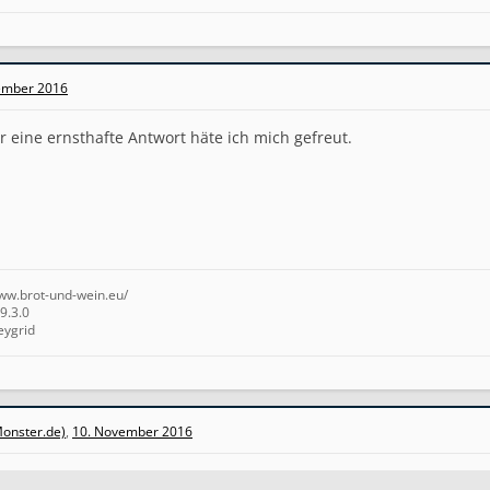
ember 2016
r eine ernsthafte Antwort häte ich mich gefreut.
www.brot-und-wein.eu/
9.3.0
eygrid
onster.de)
,
10. November 2016