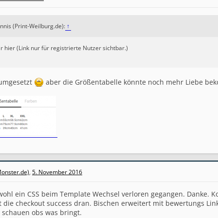
nnis (Print-Weilburg.de):
↑
r hier (Link nur für registrierte Nutzer sichtbar.)
 umgesetzt
aber die Größentabelle könnte noch mehr Liebe b
onster.de)
,
5. November 2016
 wohl ein CSS beim Template Wechsel verloren gegangen. Danke. Kor
zt die checkout success dran. Bischen erweitert mit bewertungs Li
 schauen obs was bringt.