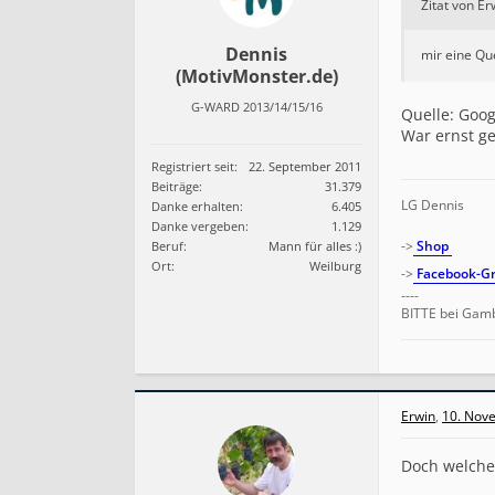
Zitat von Er
Dennis
mir eine Qu
(MotivMonster.de)
G-WARD 2013/14/15/16
Quelle: Goog
War ernst ge
Registriert seit:
22. September 2011
Beiträge:
31.379
LG Dennis
Danke erhalten:
6.405
Danke vergeben:
1.129
->
Shop
Beruf:
Mann für alles :)
Ort:
Weilburg
->
Facebook-Gr
----
BITTE bei Gamb
Erwin
,
10. Nov
Doch welche