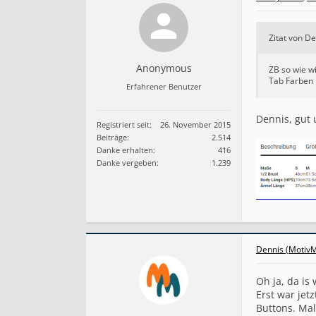
r
g
a
Zitat von De
l
e
r
Anonymous
ZB so wie wi
i
Tab Farben
Erfahrener Benutzer
e
i
n
Dennis, gut
Registriert seit:
26. November 2015
t
Beiträge:
2.514
e
Danke erhalten:
416
g
r
Danke vergeben:
1.239
i
e
r
e
n
?
Dennis (MotivM
Oh ja, da is
Erst war jet
Buttons. Mal