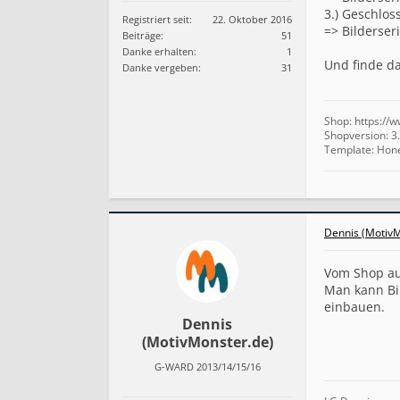
3.) Geschlos
Registriert seit:
22. Oktober 2016
=> Bilderser
Beiträge:
51
Danke erhalten:
1
Und finde da
Danke vergeben:
31
Shop: https://
Shopversion: 3.
Template: Hon
Dennis (MotivM
Vom Shop aus
Man kann Bil
einbauen.
Dennis
(MotivMonster.de)
G-WARD 2013/14/15/16