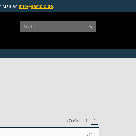
r Mail an
info@gambio.de
.
< Zurück
1
2
#21