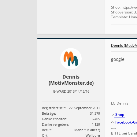
Shop: https://
Shopversion: 3.
Template: Hon
Dennis (MotivM
google
Dennis
(MotivMonster.de)
G-WARD 2013/14/15/16
LG Dennis
Registriert seit:
22. September 2011
Beiträge:
31.379
->
Shop
Danke erhalten:
6.405
->
Facebook-Gr
Danke vergeben:
1.129
----
Beruf:
Mann für alles :)
BITTE bei Gamb
Ort:
Weilburg