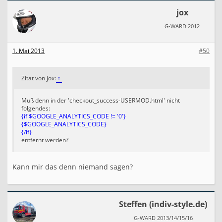
jox
G-WARD 2012
1. Mai 2013
#50
Zitat von jox:
↑
Muß denn in der 'checkout_success-USERMOD.html' nicht
folgendes:
{if $GOOGLE_ANALYTICS_CODE != '0'}
{$GOOGLE_ANALYTICS_CODE}
{/if}
entfernt werden?
Kann mir das denn niemand sagen?
Steffen (indiv-style.de)
G-WARD 2013/14/15/16