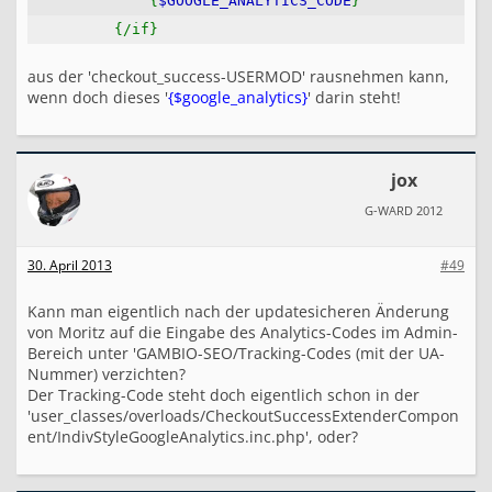
{
$GOOGLE_ANALYTICS_CODE
}
{/if}
aus der 'checkout_success-USERMOD' rausnehmen kann,
wenn doch dieses '
{$google_analytics}
' darin steht!
jox
G-WARD 2012
30. April 2013
#49
Kann man eigentlich nach der updatesicheren Änderung
von Moritz auf die Eingabe des Analytics-Codes im Admin-
Bereich unter 'GAMBIO-SEO/Tracking-Codes (mit der UA-
Nummer) verzichten?
Der Tracking-Code steht doch eigentlich schon in der
'user_classes/overloads/CheckoutSuccessExtenderCompon
ent/IndivStyleGoogleAnalytics.inc.php', oder?