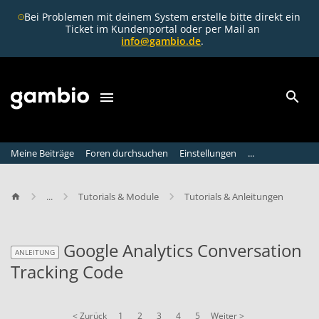
Bei Problemen mit deinem System erstelle bitte direkt ein
Ticket im Kundenportal oder per Mail an
info@gambio.de
.
Meine Beiträge
Foren durchsuchen
Einstellungen
...
...
Tutorials & Module
Tutorials & Anleitungen
Google Analytics Conversation
ANLEITUNG
Tracking Code
ANLEITUNG
< Zurück
1
2
3
4
5
Weiter >
G