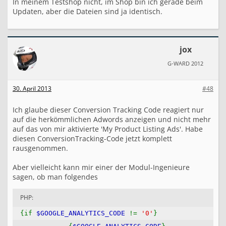
In meinem Testshop nicht, im Shop bin ich gerade beim
Updaten, aber die Dateien sind ja identisch.
jox
G-WARD 2012
30. April 2013
#48
Ich glaube dieser Conversion Tracking Code reagiert nur
auf die herkömmlichen Adwords anzeigen und nicht mehr
auf das von mir aktivierte 'My Product Listing Ads'. Habe
diesen ConversionTracking-Code jetzt komplett
rausgenommen.
Aber vielleicht kann mir einer der Modul-Ingenieure
sagen, ob man folgendes
PHP:
{if
$GOOGLE_ANALYTICS_CODE
!=
'0'
}