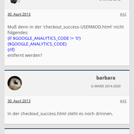
T
r
a
30. April 2013
#42
c
k
Muß denn in der 'checkout_success-USERMOD.html' nicht
i
folgendes:
n
{if $GOOGLE_ANALYTICS_CODE != '0'}
g
C
{$GOOGLE_ANALYTICS_CODE}
o
{/if}
d
entfernt werden?
e
barbara
G-WARD 2014-2020
30. April 2013
#43
In der checkout_success.html steht es noch drinnen,