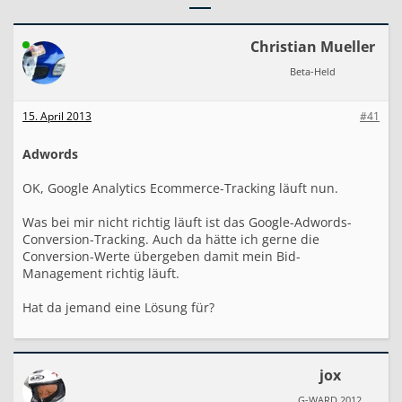
o
o
g
Christian Mueller
l
Beta-Held
e
A
n
15. April 2013
#41
a
l
y
Adwords
t
i
OK, Google Analytics Ecommerce-Tracking läuft nun.
c
s
Was bei mir nicht richtig läuft ist das Google-Adwords-
C
Conversion-Tracking. Auch da hätte ich gerne die
o
Conversion-Werte übergeben damit mein Bid-
n
v
Management richtig läuft.
e
r
Hat da jemand eine Lösung für?
s
a
t
i
jox
o
n
G-WARD 2012