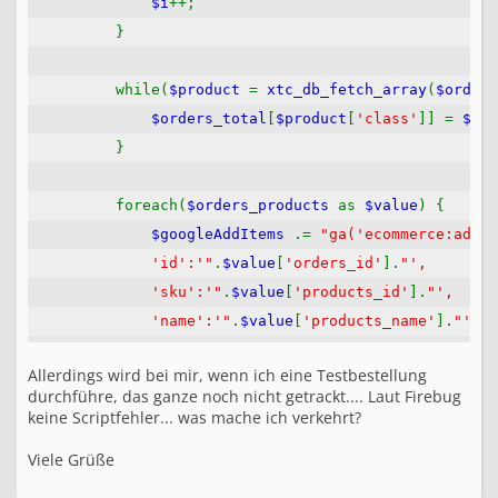
$i
++;
}
while(
$product
=
xtc_db_fetch_array
(
$orders
$orders_total
[
$product
[
'class'
]] =
$pro
}
foreach(
$orders_products
as
$value
) {
$googleAddItems
.=
"ga('ecommerce:addIt
'id':'"
.
$value
[
'orders_id'
].
"',
'sku':'"
.
$value
[
'products_id'
].
"',
'name':'"
.
$value
[
'products_name'
].
"',
'price':'"
.
$value
[
'products_price'
].
"',
Allerdings wird bei mir, wenn ich eine Testbestellung
'quantity':'"
.
$value
[
'products_quantity
durchführe, das ganze noch nicht getrackt.... Laut Firebug
"
;
keine Scriptfehler... was mache ich verkehrt?
}
Viele Grüße
$google_analytics
=
"