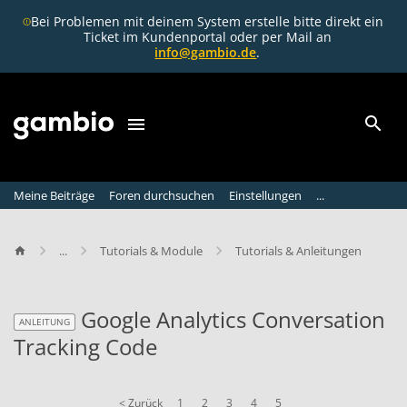
Bei Problemen mit deinem System erstelle bitte direkt ein
Ticket im Kundenportal oder per Mail an
info@gambio.de
.
Meine Beiträge
Foren durchsuchen
Einstellungen
...
...
Tutorials & Module
Tutorials & Anleitungen
Google Analytics Conversation
ANLEITUNG
Tracking Code
ANLEITUNG
< Zurück
1
2
3
4
5
G