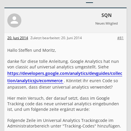
o
o
g
SQN
l
Neues Mitglied
e
A
n
20. Juni 2014
Zuletzt bearbeitet:
20. Juni 2014
#81
a
l
y
Hallo Steffen und Moritz,
t
i
danke für diese tolle Anleitung. Google Analytics hat nun
c
von classic auf universal analytics umgestellt. Siehe
s
https://developers.google.com/analytics/devguides/collec
C
o
tion/analyticsjs/ecommerce
. Könntet ihr euren Code so
n
anpassen, dass dieser universal analytics verwendet?
v
e
Hier mein Versuch, der darauf setzt, dass im Google
r
Tracking code das neue universal analytics eingebunden
s
a
ist, und um folgende zeite ergänzt wurde:
t
i
Folgende Zeile im Universal Analytics Trackingcode im
o
Administratorbereich unter "Tracking-Codes" hinzufügen.
n