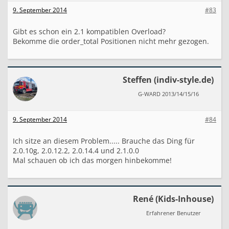
ga('ecommerce:addTransaction', {
9. September 2014
#83
'id': '"
.
$this
->
v_data_array
[
'orde
Gibt es schon ein 2.1 kompatiblen Overload?
'affiliation': 'ShopName', // Affiliat
Bekomme die order_total Positionen nicht mehr gezogen.
'revenue': '"
.
$orders_total
[
'ot_to
'shipping': '"
.
$orders_total
[
'ot_s
'tax': '"
.
$orders_total
[
'ot_tax'
].
Steffen (indiv-style.de)
'currency': 'EUR' // local currency
G-WARD 2013/14/15/16
}
);
9. September 2014
#84
Ich sitze an diesem Problem..... Brauche das Ding für
"
.
$googleAddItems
.
";
2.0.10g, 2.0.12.2, 2.0.14.4 und 2.1.0.0
ga('ecommerce:send');
Mal schauen ob ich das morgen hinbekomme!
René (Kids-Inhouse)
</script>
Erfahrener Benutzer