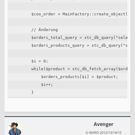
        $coo_order = MainFactory::create_object('or
        // Änderung 

        $orders_total_query = xtc_db_query("select 
        $orders_products_query = xtc_db_query("sele
        $i = 0;

        while($product = xtc_db_fetch_array($orders
            $orders_products[$i] = $product;

            $i++;

        }

        while($product = xtc_db_fetch_array($orders
            $orders_total[$product['class']] = $pro
Avenger
        }

G-WARD 2012/13/14/15