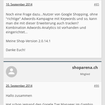
$this
->
v_output_buffer
['google_analytics']
10. September 2014
#85
//Änderung Ende
Noch eine Frage dazu...Nutzer von Google Shopping, ohne
"richtige" Adwords-Kampagne mit Keywords und so, kann
man die mit dieser Erweiterung auch tracken?
Kombination Adwords-Analytics ist vorhanden und
eingerichtet...
Meine Shop-Version 2.0.14.1
Danke Euch!
shoparena.ch
Mitglied
20. September 2014
#86
Hallo zusammen
Hat schon jemand den Google Tag Manager im Gambio