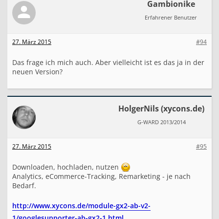
Gambionike
Erfahrener Benutzer
27. März 2015
#94
Das frage ich mich auch. Aber vielleicht ist es das ja in der
neuen Version?
HolgerNils (xycons.de)
G-WARD 2013/2014
27. März 2015
#95
Downloaden, hochladen, nutzen
Analytics, eCommerce-Tracking, Remarketing - je nach
Bedarf.
http://www.xycons.de/module-gx2-ab-v2-
1/googlesupporter-ab-gx2-1.html