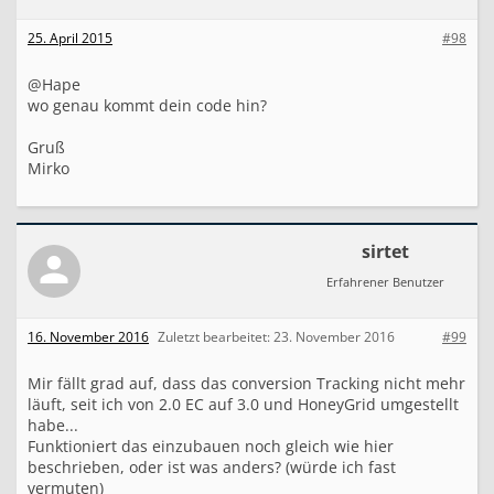
                m=s.getElementsByTagName(o)[0];

25. April 2015
#98
                a.async=1;

                a.src=g;

@Hape
                m.parentNode.insertBefore(a,m)

wo genau kommt dein code hin?
                })

Gruß
            (window,document,'script','//www.google
Mirko
            ga('ecommerce:addTransaction', {

                 'id': '".$this->v_data_array['orde
sirtet
                 'affiliation': 'xxx', // Affiliati
Erfahrener Benutzer
                 'revenue': '".$orders_total['ot_to
                 'shipping': '".$orders_total['ot_s
16. November 2016
Zuletzt bearbeitet:
23. November 2016
#99
                 'tax': '".$orders_total['ot_tax'].
Mir fällt grad auf, dass das conversion Tracking nicht mehr
                 'currency': 'EUR'  // local curren
läuft, seit ich von 2.0 EC auf 3.0 und HoneyGrid umgestellt
                }

habe...
            );

Funktioniert das einzubauen noch gleich wie hier
beschrieben, oder ist was anders? (würde ich fast
vermuten)