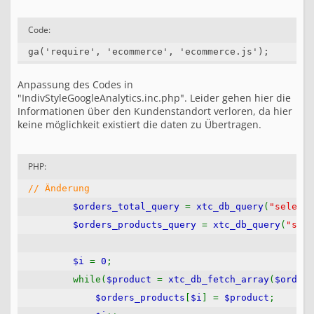
T
r
a
Code:
c
k
i
n
Anpassung des Codes in
g
"IndivStyleGoogleAnalytics.inc.php". Leider gehen hier die
C
Informationen über den Kundenstandort verloren, da hier
o
keine möglichkeit existiert die daten zu Übertragen.
d
e
PHP:
// Änderung
$orders_total_query
=
xtc_db_query
(
"select 
$orders_products_query
=
xtc_db_query
(
"sele
$i
=
0
;
while(
$product
=
xtc_db_fetch_array
(
$orders
$orders_products
[
$i
] =
$product
;