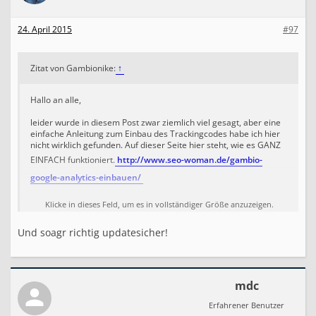
        foreach($orders_products as $value) {

24. April 2015
            $googleAddItems .= "ga('ecommerce:addIt
#97
            'id':'".$value['orders_id']."',

            'sku':'".$value['products_id']."',

Zitat von Gambionike:
↑
            'name':'".$value['products_name']."',

Hallo an alle,
            'price':'".$value['products_price']."',

            'quantity':'".$value['products_quantity
leider wurde in diesem Post zwar ziemlich viel gesagt, aber eine
einfache Anleitung zum Einbau des Trackingcodes habe ich hier
            ";

nicht wirklich gefunden. Auf dieser Seite hier steht, wie es GANZ
        }

EINFACH funktioniert.
http://www.seo-woman.de/gambio-
google-analytics-einbauen/
        $google_analytics = "

Viel Spaß!
Klicke in dieses Feld, um es in vollständiger Größe anzuzeigen.
        <script type=\"text/javascript\">

            (function(i,s,o,g,r,a,m){

Und soagr richtig updatesicher!
                i['GoogleAnalyticsObject']=r;i[r]=i
                    (i[r].q=i[r].q||[]).push(argume
mdc
                },

                i[r].l=1*new Date();a=s.createEleme
Erfahrener Benutzer