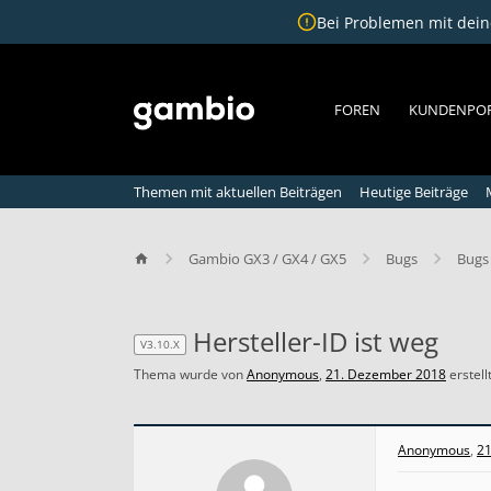
Bei Problemen mit deine
FOREN
KUNDENPO
Themen mit aktuellen Beiträgen
Heutige Beiträge
Gambio GX3 / GX4 / GX5
Bugs
Bugs 
Hersteller-ID ist weg
V3.10.X
Thema wurde von
Anonymous
,
21. Dezember 2018
erstellt
V3.10.X
H
Anonymous
,
21
e
r