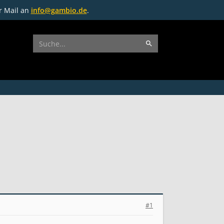
r Mail an
info@gambio.de
.
#1