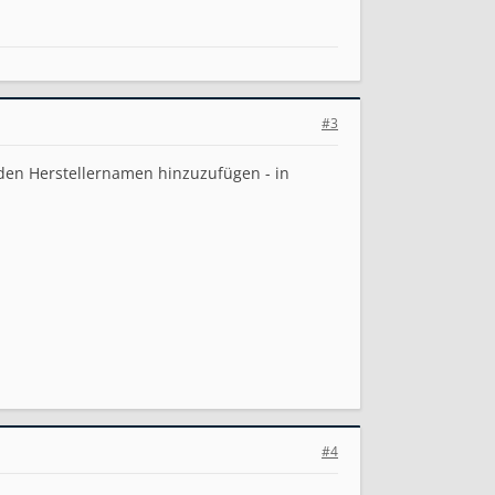
#3
 den Herstellernamen hinzuzufügen - in
#4