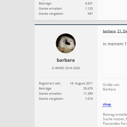
Beiträge:
4.831
Danke erhalten:
1.125
Danke vergeben:
947
barbara
,
21. D
In meinem Te
barbara
G-WARD 2014-2020
Registriert seit:
14. August 2011
Grüße von
Beiträge:
35.679
Barbara
Danke erhalten:
11.399
Danke vergeben:
1.619
shop
Beitrag erstell
Suche nutzen, f
Passendes For