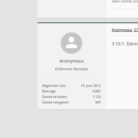
oben rechts au
Anonymous
,
21
3.10.1. Dann
Anonymous
Erfahrener Benutzer
Registriert seit:
19. Juni 2012
Beiträge:
4.831
Danke erhalten:
1.125
Danke vergeben:
947