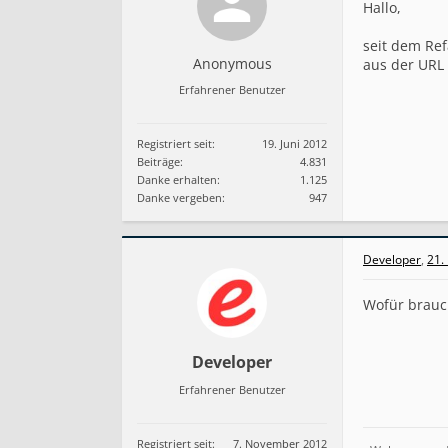
s
Hallo,
t
e
seit dem Ref
l
Anonymous
aus der URL
l
e
Erfahrener Benutzer
r
-
I
Registriert seit:
19. Juni 2012
D
Beiträge:
4.831
i
Danke erhalten:
1.125
s
Danke vergeben:
947
t
w
e
g
Developer
,
21.
Wofür brauc
Developer
Erfahrener Benutzer
Registriert seit:
7. November 2012