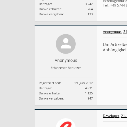
eWebagentur.
Beiträge:
3.242
Tel.: +49 574
Danke erhalten:
764
Danke vergeben:
133
Anonymous
,
21
Um Artikelbe
Abhängigkei
Anonymous
Erfahrener Benutzer
Registriert seit:
19. Juni 2012
Beiträge:
4.831
Danke erhalten:
1.125
Danke vergeben:
947
Developer
,
21.