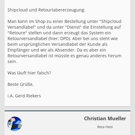
W
u
Shipcloud und Retourlabererzeugung:
n
s
c
Man kann im Shop zu einer Bestellung unter "Shipcloud
h
Versandlabel" und da unter "Dienst" die Einstellung auf
k
"Retoure" stellen und dann erzeugt das System ein
o
Retourversandlabel (hier: DPD). Aber bei uns steht wie
n
beim ursprünglichen Versandlabel der Kunde als
z
Empfänger und wir als Absender. Da es aber ein
e
Retourversandlabel ist müsste es genau anderes herum
r
sein.
t
:
)
Was läuft hier falsch?
Beste Grüße,
i.A. Gerd Riekers
Christian Mueller
Beta-Held