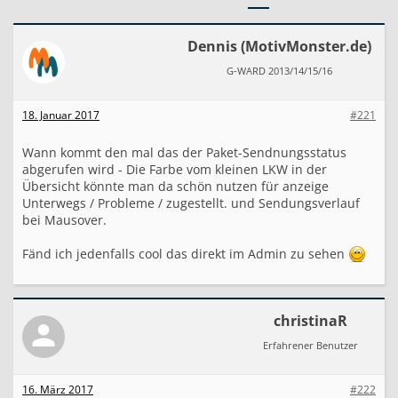
k
e
t
Dennis (MotivMonster.de)
e
v
G-WARD 2013/14/15/16
e
r
s
18. Januar 2017
#221
e
n
Wann kommt den mal das der Paket-Sendnungsstatus
d
abgerufen wird - Die Farbe vom kleinen LKW in der
e
Übersicht könnte man da schön nutzen für anzeige
n
m
Unterwegs / Probleme / zugestellt. und Sendungsverlauf
i
bei Mausover.
t
s
Fänd ich jedenfalls cool das direkt im Admin zu sehen
h
i
p
c
christinaR
l
o
Erfahrener Benutzer
u
d
-
16. März 2017
#222