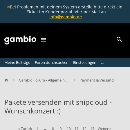
Bei Problemen mit deinem System erstelle bitte direkt ein
Ticket im Kundenportal oder per Mail an
info@gambio.de
.
Meine Beiträge
Foren durchsuchen
Einstellungen
...
Gambio Forum - Allgemeine Diskussion
Payment & Versand
Pakete versenden mit shipcloud -
Wunschkonzert :)
P
a
< Zurück
1
←
8
9
10
11
12
13
Weiter >