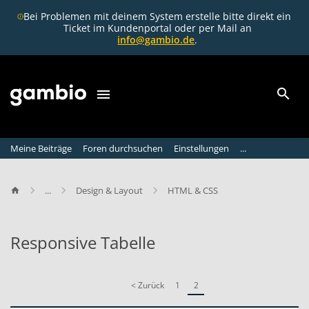
Bei Problemen mit deinem System erstelle bitte direkt ein
Ticket im Kundenportal oder per Mail an
info@gambio.de
.
Meine Beiträge
Foren durchsuchen
Einstellungen
...
...
Design & Layout
HTML & CSS
Responsive Tabelle
R
e
< Zurück
1
2
s
p