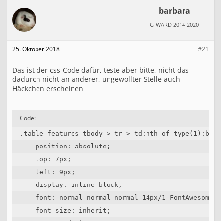
o
barbara
n
s
G-WARD 2014-2020
i
v
e
25. Oktober 2018
#21
T
a
Das ist der css-Code dafür, teste aber bitte, nicht das
b
dadurch nicht an anderer, ungewollter Stelle auch
e
Häckchen erscheinen
l
l
e
Code:
.table-features tbody > tr > td:nth-of-type(1):befo
    position: absolute;

    top: 7px;

    left: 9px;

    display: inline-block;

    font: normal normal normal 14px/1 FontAwesome;

    font-size: inherit;
