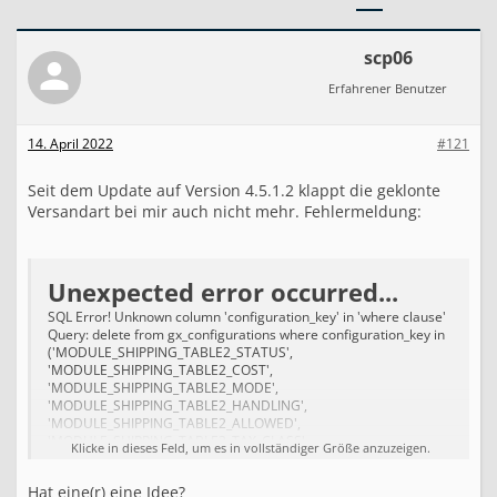
e
r
s
scp06
a
Erfahrener Benutzer
n
d
a
14. April 2022
#121
r
t
k
Seit dem Update auf Version 4.5.1.2 klappt die geklonte
l
Versandart bei mir auch nicht mehr. Fehlermeldung:
o
n
e
n
Unexpected error occurred...
/
SQL Error! Unknown column 'configuration_key' in 'where clause'
k
Query: delete from gx_configurations where configuration_key in
o
('MODULE_SHIPPING_TABLE2_STATUS',
p
'MODULE_SHIPPING_TABLE2_COST',
i
'MODULE_SHIPPING_TABLE2_MODE',
e
'MODULE_SHIPPING_TABLE2_HANDLING',
r
'MODULE_SHIPPING_TABLE2_ALLOWED',
e
'MODULE_SHIPPING_TABLE2_TAX_CLASS',
Klicke in dieses Feld, um es in vollständiger Größe anzuzeigen.
n
'MODULE_SHIPPING_TABLE2_ZONE',
(
'MODULE_SHIPPING_TABLE2_SORT_ORDER')
t
Hat eine(r) eine Idee?