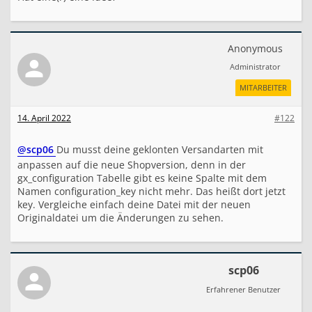
a
b
l
e
Anonymous
)
Administrator
MITARBEITER
14. April 2022
#122
@scp06
Du musst deine geklonten Versandarten mit
anpassen auf die neue Shopversion, denn in der
gx_configuration Tabelle gibt es keine Spalte mit dem
Namen configuration_key nicht mehr. Das heißt dort jetzt
key. Vergleiche einfach deine Datei mit der neuen
Originaldatei um die Änderungen zu sehen.
scp06
Erfahrener Benutzer