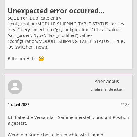
Unexpected error occurred...
SQL Error! Duplicate entry
'configuration/MODULE_SHIPPING_TABLE_STATUS' for key
'key' Query: insert into `gx_configurations` (`key`, `value`,
`sort_order`, `type`, `last_modified`) values
('configuration/MODULE_SHIPPING_TABLE_STATUS', 'True',
'0', 'switcher', now())
Bitte um Hilfe.
Anonymous
Erfahrener Benutzer
15. Juni 2022
#127
Ich habe die Versandart Sammeln erstellt, und auf Position
8 gesetzt.
Wenn ein Kunde bestellen möchte wird immer