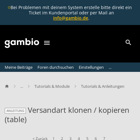
Bei Problemen mit deinem System erstelle bitte direkt ein
Ticket im Kundenportal oder per Mail an
info@gambio.de
.
Meine Beiträge
Foren durchsuchen
Einstellungen
...
...
Tutorials & Module
Tutorials & Anleitungen
Versandart klonen / kopieren
ANLEITUNG
(table)
ANLEITUNG
< Zurück
1
2
3
4
5
6
7
V