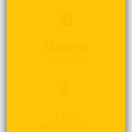
24.488.700
Gelistete Produkte
2.827
Mio Shopumsatz pro Jahr