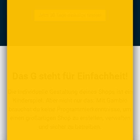
Jetzt 30 Tage risikolos testen!
Das G steht für Einfachheit!
Die individuelle Gestaltung deines Shops ist ein
Kinderspiel. Aber nicht nur das: Mit Gambio
brauchst du keine Programmierkenntnisse, um
einen großartigen Shop zu erstellen, verwalten
und sicher zu betreiben.