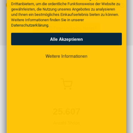
Drittanbietern, um die ordentliche Funktionsweise der Website zu
Automatische Updates
gewährleisten, die Nutzung unseres Angebotes zu analysieren
und Ihnen ein bestmögliches Einkaufserlebnis bieten zu können.
Weitere Informationen finden Sie in unserer
Datenschutzerklärung
.
Jetzt 30 Tage risikolos testen!
Alle Akzeptieren
Weitere Informationen
25.607
Anzahl Shops