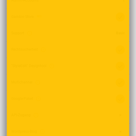
Admin-Accounts
1
Gambio Store
NEU
Support
Basic
Rechtssicherheit
"StyleEdit" Designtool
Multichannel
Google-Paket
API-Zugang
Wordpress-Blog