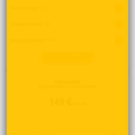
Wordpress-Blog
Afterbuy Guthaben*
NEU
Baygraph Guthaben**
NEU
Jetzt risikolos testen!
PROFESSIONAL
Für etablierte Händler mit höherem Volumen
149 €
/ Monat