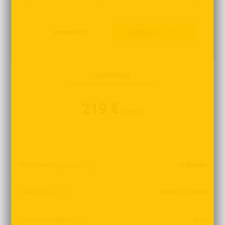
monatlich
jährlich | -11%
ENTERPRISE
Für große Händler mit hohem Volumen
219 €
/ Monat
Mindestvertragslaufzeit
12 Monate
Freivolumen
50.000 € / Monat
Transaktionsgebühr
0,1%