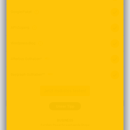
Google-Paket
API-Zugang
Wordpress-Blog
Afterbuy Guthaben*
NEU
Baygraph Guthaben**
NEU
Jetzt risikolos testen!
Unser Tipp
BUSINESS
Für Mehr Power für wachsende Shops