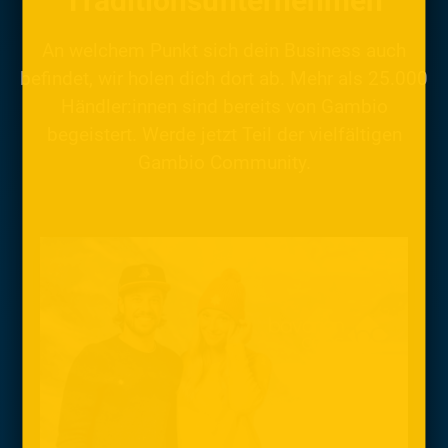
Traditionsunternehmen
An welchem Punkt sich dein Business auch
befindet, wir holen dich dort ab. Mehr als 25.000
Händler:innen sind bereits von Gambio
begeistert. Werde jetzt Teil der vielfältigen
Gambio Community.