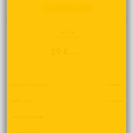
Jetzt risikolos testen!
STARTER
Für kleine Shops mit geringem Volumen
29 €
/ Monat
Mindestvertragslaufzeit
12 Monate
Freivolumen
500 € / Monat
Transaktionsgebühr
1,5%