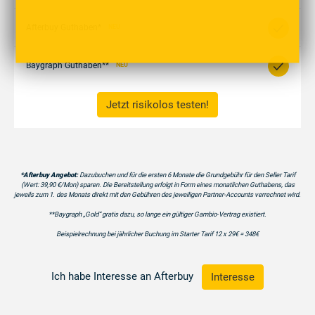
Afterbuy Guthaben*
NEU
Baygraph Guthaben**
NEU
Jetzt risikolos testen!
*Afterbuy Angebot:
Dazubuchen und für die ersten 6 Monate die Grundgebühr für den Seller Tarif
(Wert: 39,90 €/Mon) sparen. Die Bereitstellung erfolgt in Form eines monatlichen Guthabens, das
jeweils zum 1. des Monats direkt mit den Gebühren des jeweiligen Partner-Accounts verrechnet wird.
**Baygraph „Gold“ gratis dazu, so lange ein gültiger Gambio-Vertrag existiert.
Beispielrechnung bei jährlicher Buchung im Starter Tarif 12 x 29€ = 348€
Ich habe Interesse an Afterbuy
Interesse