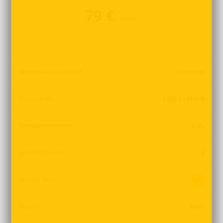
79 €
/ Monat
Mindestvertragslaufzeit
12 Monate
Freivolumen
2.000 € / Monat
Transaktionsgebühr
0,8%
Admin-Accounts
3
Gambio Store
NEU
Support
Basic