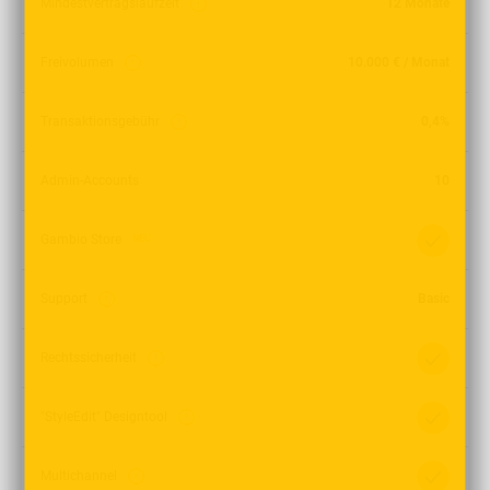
Mindestvertragslaufzeit
12 Monate
Freivolumen
10.000 € / Monat
Transaktionsgebühr
0,4%
Admin-Accounts
10
Gambio Store
NEU
Support
Basic
Rechtssicherheit
"StyleEdit" Designtool
Multichannel