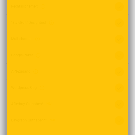
Rechtssicherheit
"StyleEdit" Designtool
Multichannel
Google-Paket
API-Zugang
Wordpress-Blog
Afterbuy Guthaben*
NEU
Baygraph Guthaben**
NEU