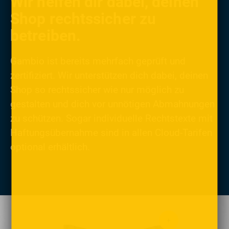
Wir helfen dir dabei, deinen
Shop rechtssicher zu
betreiben.
Gambio ist bereits mehrfach geprüft und
zertifiziert. Wir unterstützen dich dabei, deinen
Shop so rechtssicher wie nur möglich zu
gestalten und dich vor unnötigen Abmahnungen
zu schützen. Sogar individuelle Rechtstexte mit
Haftungsübernahme sind in allen Cloud-Tarifen
optional erhältlich.