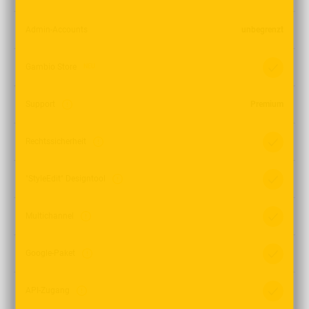
Admin-Accounts
unbegrenzt
Gambio Store
NEU
Support
Premium
Rechtssicherheit
"StyleEdit" Designtool
Multichannel
Google-Paket
API-Zugang