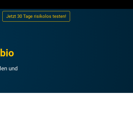
Jetzt 30 Tage
risikolos
testen!
bio
llen und