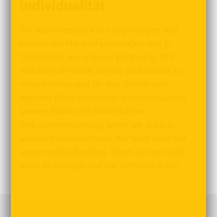
Individualität
Wir haben selbst klein angefangen und
kennen die Herausforderungen des E-
Commerce aus eigener Erfahrung. Wir
möchten dir dabei helfen, dich selbst zu
verwirklichen und dir den Schritt zum
eigenen Shop möglichst einfach machen.
Diesen Traum von individueller
Selbstverwirklichung leben wir auch in
unserem Unternehmen. Wir sind stolz auf
unser multikulturelles Team, in dem sich
jeder einbringen und frei entfalten kann.