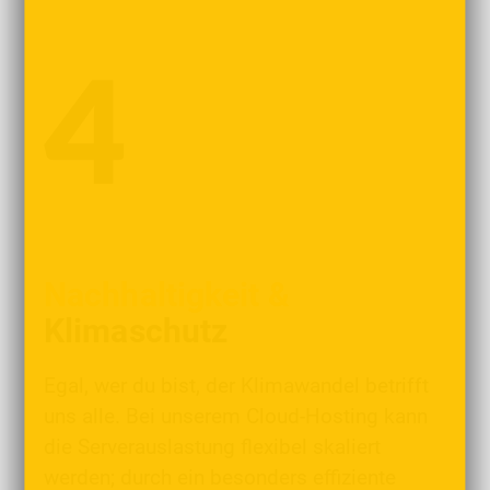
Nachhaltigkeit &
Klimaschutz
Egal, wer du bist, der Klimawandel betrifft
uns alle. Bei unserem Cloud-Hosting kann
die Serverauslastung flexibel skaliert
werden; durch ein besonders effiziente