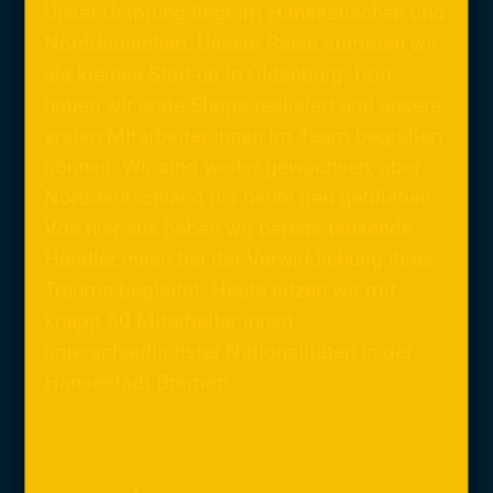
Unser Ursprung liegt im Hanseatischen und
Norddeutschen. Unsere Reise starteten wir
als kleines Start-up in Oldenburg. Dort
haben wir erste Shops realisiert und unsere
ersten Mitarbeiter:innen im Team begrüßen
können. Wir sind weiter gewachsen, aber
Norddeutschland bis heute treu geblieben.
Von hier aus haben wir bereits tausende
Händler:innen bei der Verwirklichung ihres
Traums begleitet. Heute sitzen wir mit
knapp 60 Mitarbeiter:innen
unterschiedlichster Nationalitäten in der
Hansestadt Bremen.