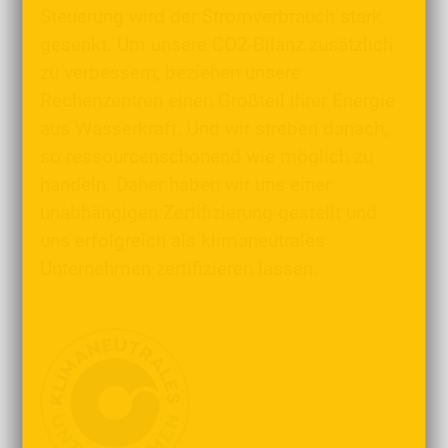
Steuerung wird der Stromverbrauch stark
gesenkt. Um unsere CO2-Bilanz zusätzlich
zu verbessern, beziehen unsere
Rechenzentren einen Großteil ihrer Energie
aus Wasserkraft. Und wir streben danach,
so ressourcenschonend wie möglich zu
handeln. Daher haben wir uns einer
unabhängigen Zertifizierung gestellt und
uns erfolgreich als klimaneutrales
Unternehmen zertifizieren lassen.