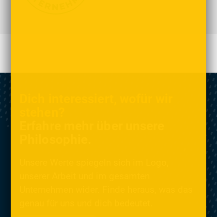
Dich interessiert, wofür wir
stehen?
Erfahre mehr über unsere
Philosophie.
Unsere Werte spiegeln sich im Logo,
unserer Arbeit und im gesamten
Unternehmen wider. Finde heraus, was das
genau für uns und dich bedeutet.