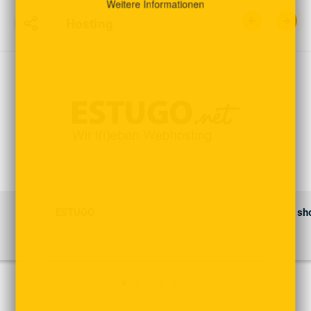
Weitere Informationen
Hosting
ESTUGO
sh