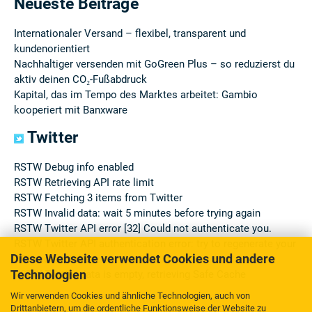
Neueste Beiträge
Internationaler Versand – flexibel, transparent und
kundenorientiert
Nachhaltiger versenden mit GoGreen Plus – so reduzierst du
aktiv deinen CO₂-Fußabdruck
Kapital, das im Tempo des Marktes arbeitet: Gambio
kooperiert mit Banxware
Twitter
RSTW Debug info enabled
RSTW Retrieving API rate limit
RSTW Fetching 3 items from Twitter
RSTW Invalid data: wait 5 minutes before trying again
RSTW Twitter API error [32] Could not authenticate you.
RSTW Twitter API authentication error: try to regenerate your
Diese Webseite verwendet Cookies und andere
API access token
Technologien
RSTW Twitter data is empty, retrieving Safe Cache
Wir verwenden Cookies und ähnliche Technologien, auch von
Drittanbietern, um die ordentliche Funktionsweise der Website zu