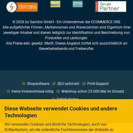
© 2026 by Gambio GmbH - Ein Unternehmen der ECOMMERCE ONE
Alle aufgeführten Firmen-, Markennamen und Warenzeichen sind Eigentum ihrer
jeweiligen Inhaber und dienen lediglich zur Identifikation und Beschreibung von
Produkten und Leistungen.
Alle Preise exkl. gesetzl. MwSt. Dieses Angebot richtet sich ausschließlich an
Gewerbetreibende und Freiberufler.
Shopsoftware
SEO optimiert
Profi-Support
Keine Vorkenntnisse nötig
Webshop schon 25.000 Mal im Einsatz
Sofort starten
Shopsoftware - Onlineshop Software - Webshop - Internetshop - Shop
Diese Webseite verwendet Cookies und andere
Support
Technologien
Wir verwenden Cookies und ähnliche Technologien, auch von
Drittanbietern, um die ordentliche Funktionsweise der Website zu
Notice
: ob_end_flush(): failed to send buffer of zlib output