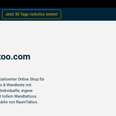
Jetzt 30 Tage
risikolos
testen!
too.com
ialisierter Online Shop für
s & Wandtexte mit
ndividuelle, eigene
t tollem Wandtattoos
tärke von RaumTattoo.