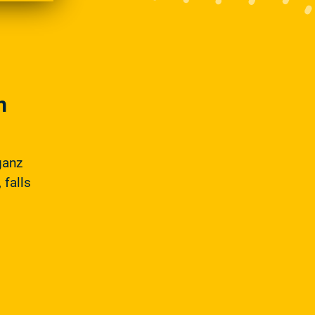
m
ganz
 falls