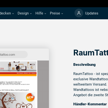
decken
Design
Hilfe
Preise
Updates
RaumTat
tattoo.com
Beschreibung
RaumTattoo - ist spez
exclusive Wandtattoo
weltweitem Versand. I
Wandtattoos ist nebs
Angebot die zweite S
Händler-Kommentar