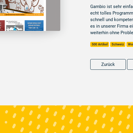
Gambio ist sehr einf
echt tolles Programm.
schnell und kompetent
es in unserer Firma e
weiterhin ohne Probl
500 Artikel
Schweiz
Woh
Zurück