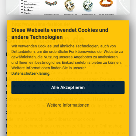
http://www.sima-fashion.de/
Diese Webseite verwendet Cookies und
Sima-Fashion.de
andere Technologien
Wir verwenden Cookies und ähnliche Technologien, auch von
Drittanbietern, um die ordentliche Funktionsweise der Website zu
Beschreibung
gewährleisten, die Nutzung unseres Angebotes zu analysieren
und Ihnen ein bestmögliches Einkaufserlebnis bieten zu können.
Im zertifizierten Onlineshop mit Preis Garantie finden Sie eine
Weitere Informationen finden Sie in unserer
reichhaltige Schmuck Auswahl. Silberschmuck und
Datenschutzerklärung
.
Modeschmuck in bester Qualität zu günstigen Preisen. Im
Online Schmuck Versand einfach online Silberschmuck
Alle Akzeptieren
bestellen und kaufen. Im Onlineshop für Exklusiven
Silberschmuck können Sie bequem von zu Hause aus
Weitere Informationen
Schmuck oder Silberschmuck kaufen und Online bestellen.
Silberschmuck für jedes Outfit, ob Sportlich oder klassisch
edel, mit Schmuck oder Silberschmuck oder
Edelstahlschmuck aus unserem zertifiziertem Onlineshop
stehen Sie immer im Mittelpunkt. Traumhafte Silberringe zu