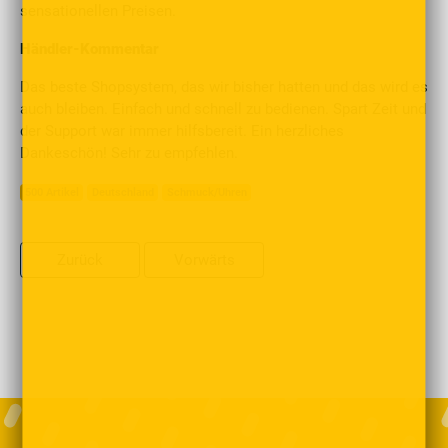
sensationellen Preisen.
Händler-Kommentar
Das beste Shopsystem, das wir bisher hatten und das wird es
auch bleiben. Einfach und schnell zu bedienen. Spart Zeit und
der Support war immer hilfsbereit. Ein herzliches
Dankeschön! Sehr zu empfehlen.
500 Artikel
Deutschland
Schmuck/Uhren
Zurück
Vorwärts