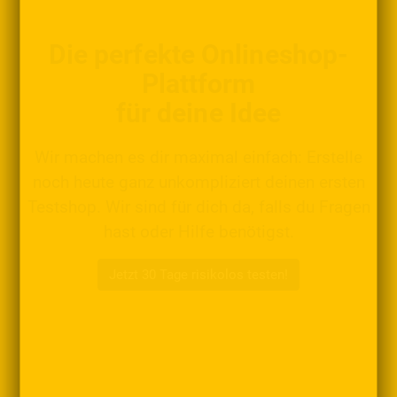
Die perfekte Onlineshop-
Plattform
für deine Idee
Wir machen es dir maximal einfach: Erstelle
noch heute ganz unkompliziert deinen ersten
Testshop. Wir sind für dich da, falls du Fragen
hast oder Hilfe benötigst.
Jetzt 30 Tage risikolos testen!