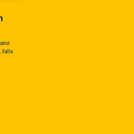
m
ganz
 falls