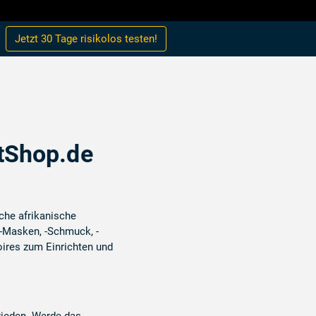
Jetzt 30 Tage
risikolos
testen!
tShop.de
sche afrikanische
 -Masken, -Schmuck, -
ires zum Einrichten und