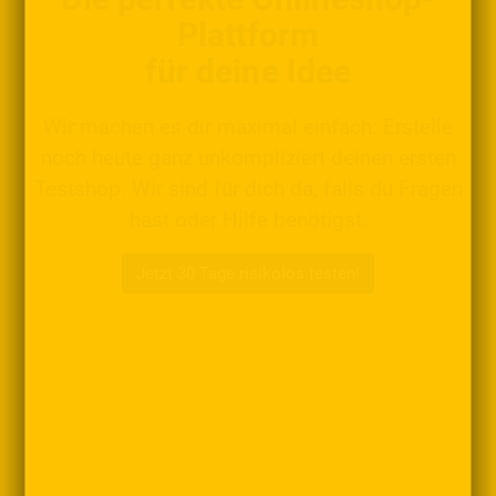
Plattform
für deine Idee
Wir machen es dir maximal einfach: Erstelle
noch heute ganz unkompliziert deinen ersten
Testshop. Wir sind für dich da, falls du Fragen
hast oder Hilfe benötigst.
Jetzt 30 Tage risikolos testen!