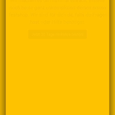
Wir machen es dir maximal einfach: Erstelle
noch heute ganz unkompliziert deinen ersten
Testshop. Wir sind für dich da, falls du Fragen
hast oder Hilfe benötigst.
Jetzt 30 Tage risikolos testen!