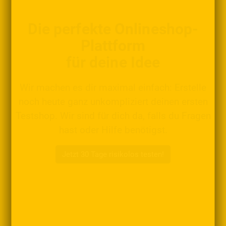
Die perfekte Onlineshop-
Plattform
für deine Idee
Wir machen es dir maximal einfach: Erstelle
noch heute ganz unkompliziert deinen ersten
Testshop. Wir sind für dich da, falls du Fragen
hast oder Hilfe benötigst.
Jetzt 30 Tage risikolos testen!