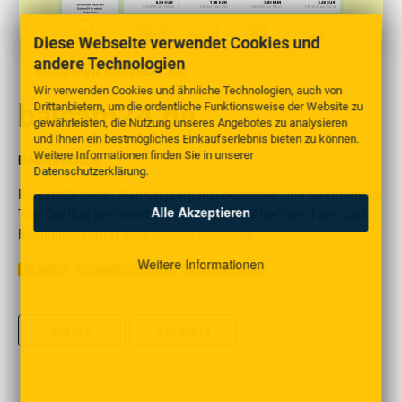
Diese Webseite verwendet Cookies und
andere Technologien
http://www.balsam24.de/
Wir verwenden Cookies und ähnliche Technologien, auch von
balsam24.de
Drittanbietern, um die ordentliche Funktionsweise der Website zu
gewährleisten, die Nutzung unseres Angebotes zu analysieren
und Ihnen ein bestmögliches Einkaufserlebnis bieten zu können.
Weitere Informationen finden Sie in unserer
Beschreibung
Datenschutzerklärung
.
Balsam24 bietet Nahrungsergänzungsmittel und Kosmetik in
Alle Akzeptieren
Top-Qualität preiswert an; Fruchtsäfte (AloeVera/Noni und
Reinigungsmittel sind ebenso verfügbar.
Weitere Informationen
10 Artikel
Gesundheit/Wellness
Kosmetik/Parfum
Zurück
Vorwärts