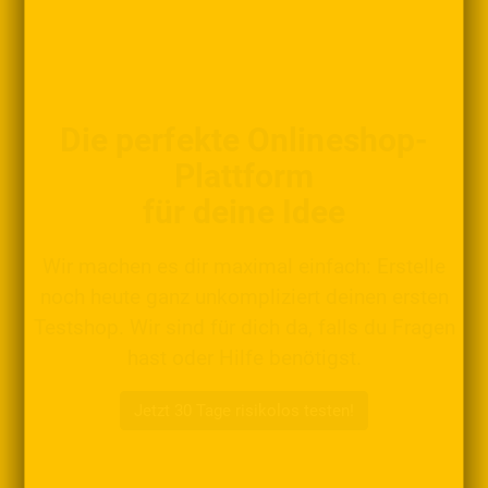
Die perfekte Onlineshop-
Plattform
für deine Idee
Wir machen es dir maximal einfach: Erstelle
noch heute ganz unkompliziert deinen ersten
Testshop. Wir sind für dich da, falls du Fragen
hast oder Hilfe benötigst.
Jetzt 30 Tage risikolos testen!