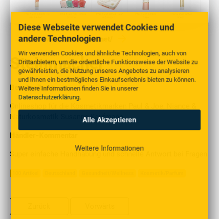
Diese Webseite verwendet Cookies und
andere Technologien
http://www.steinmacher.net/
Wir verwenden Cookies und ähnliche Technologien, auch von
Steinmacher
Drittanbietern, um die ordentliche Funktionsweise der Website zu
gewährleisten, die Nutzung unseres Angebotes zu analysieren
und Ihnen ein bestmögliches Einkaufserlebnis bieten zu können.
Beschreibung
Weitere Informationen finden Sie in unserer
Datenschutzerklärung
.
Onlineshop für die Kosmetikmarken Paul & Joe, Niance &
Naturkosmetik Susanne Kaufmann
Alle Akzeptieren
Händler-Kommentar
Weitere Informationen
Super einfache Handhabung und schnelle Antwort bei Fragen
100 Artikel
Deutschland
Gesundheit/Wellness
Kosmetik/Parfum
Zurück
Vorwärts