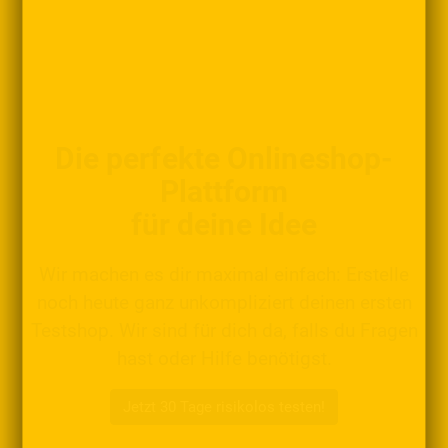
Die perfekte Onlineshop-
Plattform
für deine Idee
Wir machen es dir maximal einfach: Erstelle
noch heute ganz unkompliziert deinen ersten
Testshop. Wir sind für dich da, falls du Fragen
hast oder Hilfe benötigst.
Jetzt 30 Tage risikolos testen!