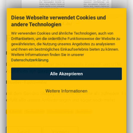
Diese Webseite verwendet Cookies und
andere Technologien
http://www.firewallshop24.de/
Wir verwenden Cookies und ähnliche Technologien, auch von
Firewallshop
Drittanbietern, um die ordentliche Funktionsweise der Website zu
gewährleisten, die Nutzung unseres Angebotes zu analysieren
und Ihnen ein bestmögliches Einkaufserlebnis bieten zu können.
Beschreibung
Weitere Informationen finden Sie in unserer
Datenschutzerklärung
.
Firewallshop24.de bietet professionelle Firewall- und UTM-
Appliances von gateprotect.
Alle Akzeptieren
Händler-Kommentar
Weitere Informationen
mit dem Gambio Shopsystem sind wir mehr als zufrieden. Es
erfüllt alle unsere Anforderungen und sogar noch mehr!
10 Artikel
Deutschland
Dienstleistungen
Sonstiges
Zurück
Vorwärts